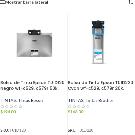
Mostrar barra lateral
Bolsa de Tinta Epson T01D120
Bolsa de Tinta Epson T01D220
Negro wf-c529, c579r 50k.
Cyan wf-c529, c579r 20k.
TINTAS
,
Tintas Epson
TINTAS
,
Tintas Brother
$
194.00
$
166.00
AÑADIR AL CARRITO
AÑADIR AL CARRITO
SKU:
T01D120
SKU:
T01D220