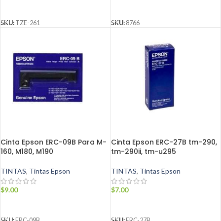
AÑADIR AL CARRITO
AÑADIR AL CARRITO
SKU:
TZE-261
SKU:
8766
Cinta Epson ERC-09B Para M-
Cinta Epson ERC-27B tm-290,
160, M180, M190
tm-290ii, tm-u295
TINTAS
,
Tintas Epson
TINTAS
,
Tintas Epson
$
9.00
$
7.00
AÑADIR AL CARRITO
AÑADIR AL CARRITO
SKU:
ERC-09B
SKU:
ERC-27B