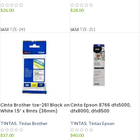
$
26.00
$
28.00
AÑADIR AL CARRITO
AÑADIR AL CARRITO
SKU:
TZE-241
SKU:
TZE-251
Cinta Brother tze-261 Black on
Cinta Epson 8766 dfx5000,
White 1.5″ x 8mts (36mm)
dfx8000, dfx8500
TINTAS
,
Tintas Brother
TINTAS
,
Tintas Epson
$
37.00
$
40.00