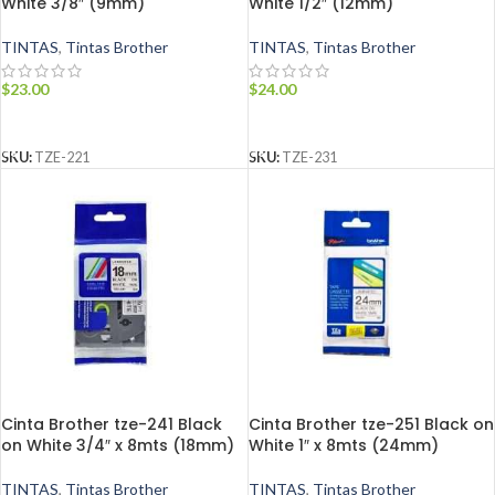
White 3/8″ (9mm)
White 1/2″ (12mm)
TINTAS
,
Tintas Brother
TINTAS
,
Tintas Brother
$
23.00
$
24.00
AÑADIR AL CARRITO
AÑADIR AL CARRITO
SKU:
TZE-221
SKU:
TZE-231
Cinta Brother tze-241 Black
Cinta Brother tze-251 Black on
on White 3/4″ x 8mts (18mm)
White 1″ x 8mts (24mm)
TINTAS
,
Tintas Brother
TINTAS
,
Tintas Brother