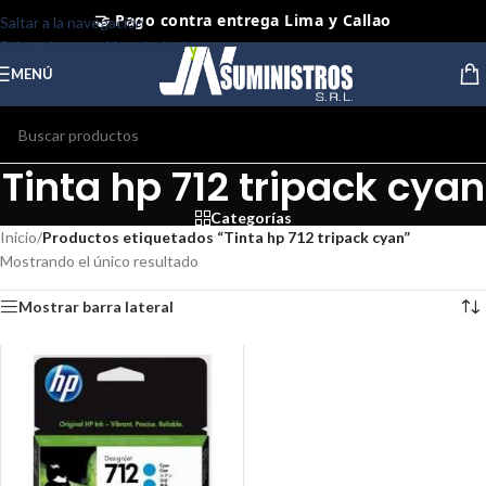
🤝 Pago contra entrega Lima y Callao
Saltar a la navegación
Saltar al contenido principal
⭐ Productos Originales y Nuevos
MENÚ
Tinta hp 712 tripack cyan
Categorías
Inicio
/
Productos etiquetados “Tinta hp 712 tripack cyan”
Mostrando el único resultado
Mostrar barra lateral