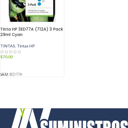
Tinta HP 3ED77A (712A) 3 Pack
29ml Cyan
TINTAS
,
Tintas HP
$
70.00
AÑADIR AL CARRITO
SKU:
3ED77A