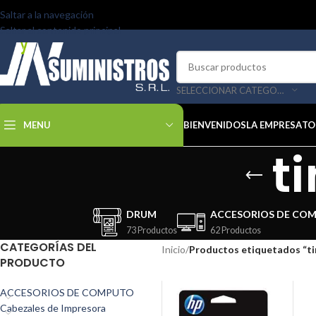
Saltar a la navegación
Saltar al contenido principal
SELECCIONAR CATEGORÍA
MENU
BIENVENIDOS
LA EMPRESA
TO
t
DRUM
ACCESORIOS DE CO
73 Productos
62 Productos
CATEGORÍAS DEL
Inicio
/
Productos etiquetados “ti
PRODUCTO
ACCESORIOS DE COMPUTO
Cabezales de Impresora