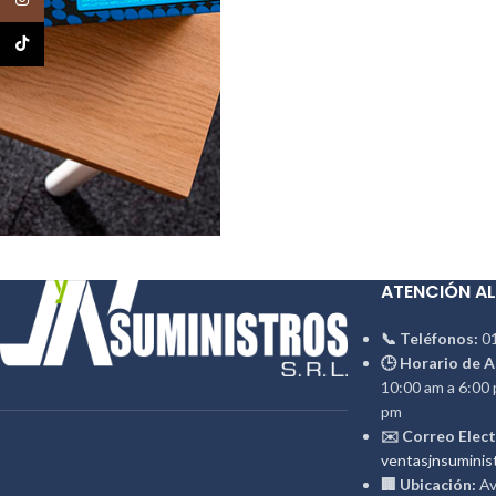
TikTok
ATENCIÓN AL
📞 Teléfonos:
01
🕒 Horario de A
10:00 am a 6:00 
pm
✉️ Correo Elect
ventasjnsuminis
🏢 Ubicación:
Av.