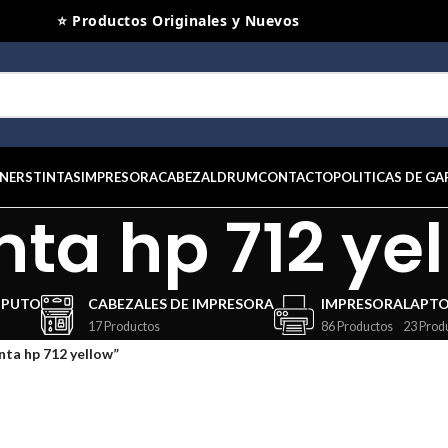
⭐ Productos Originales y Nuevos
NERS
TINTAS
IMPRESORA
CABEZAL
DRUM
CONTACTO
POLITICAS DE GA
inta hp 712 ye
MPUTO
CABEZALES DE IMPRESORA
IMPRESORA
LAPT
17 Productos
86 Productos
23 Prod
nta hp 712 yellow”