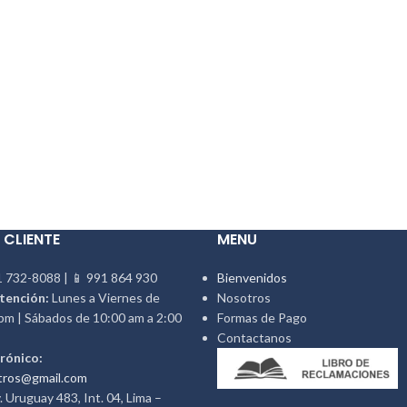
 CLIENTE
MENU
 732-8088 | 📱 991 864 930
Bienvenidos
tención:
Lunes a Viernes de
Nosotros
pm | Sábados de 10:00 am a 2:00
Formas de Pago
Contactanos
rónico:
tros@gmail.com
 Uruguay 483, Int. 04, Lima –