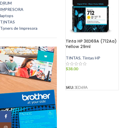
DRUM
IMPRESORA
laptops
TINTAS
Toners de Impresora
Tinta HP 3ED69A (712Aa)
Yellow 29ml
TINTAS
,
Tintas HP
$
38.00
AÑADIR AL CARRITO
SKU:
3ED69A
Facebook
Instagram