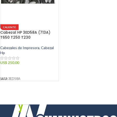
CALIENTE
Cabezal HP 3ED58A (713A)
T650 T250 T230
Cabezales de Impresora
,
Cabezal
Hp
US$
250.00
AÑADIR AL CARRITO
SKU:
3ED58A