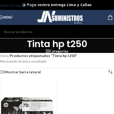
🤝 Pago contra entrega Lima y Callao
Saltar a la navegación
Saltar al contenido principal
⭐ Productos Originales y Nuevos
MENÚ
Tinta hp t250
Categorías
Inicio
/
Productos etiquetados “Tinta hp t250”
Mostrando el único resultado
Mostrar barra lateral