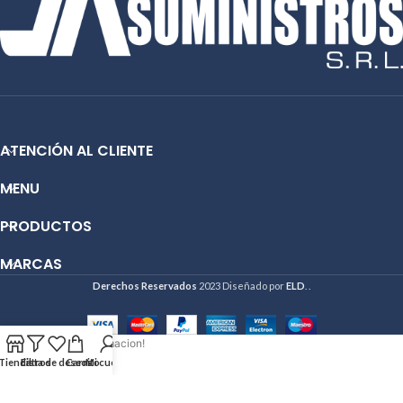
ATENCIÓN AL CLIENTE
MENU
PRODUCTOS
MARCAS
Derechos Reservados
2023 Diseñado por
ELD
. .
Hola deseo mas informacion!
Tienda
Filtros
Lista de deseos
Carrito
Mi cuenta