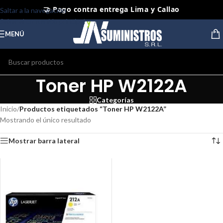
🤝 Pago contra entrega Lima y Callao
Saltar a la navegación
Saltar al contenido principal
⭐ Productos Originales y Nuevos
MENÚ
Toner HP W2122A
Categorías
Inicio
/
Productos etiquetados “Toner HP W2122A”
Mostrando el único resultado
Mostrar barra lateral