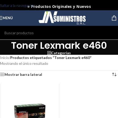
⭐ Productos Originales y Nuevos
Saltar a la navegación
Saltar al contenido principal
MENÚ
Toner Lexmark e460
Categorías
Inicio
/
Productos etiquetados “Toner Lexmark e460”
Mostrando el único resultado
Mostrar barra lateral