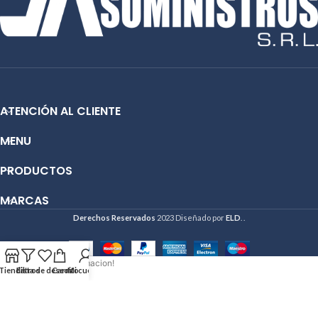
ATENCIÓN AL CLIENTE
MENU
PRODUCTOS
MARCAS
Derechos Reservados
2023 Diseñado por
ELD
. .
Hola deseo mas informacion!
Tienda
Filtros
Lista de deseos
Carrito
Mi cuenta