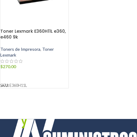
Toner Lexmark E360H11L e360,
e460 9k
Toners de Impresora
,
Toner
Lexmark
$
270.00
AÑADIR AL CARRITO
SKU:
E360H11L