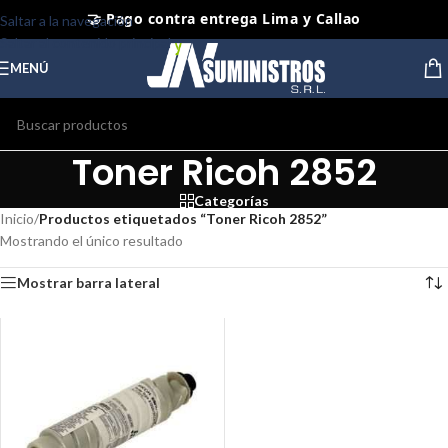
🤝 Pago contra entrega Lima y Callao
Saltar a la navegación
Saltar al contenido principal
⭐ Productos Originales y Nuevos
MENÚ
Toner Ricoh 2852
Categorías
Inicio
/
Productos etiquetados “Toner Ricoh 2852”
Mostrando el único resultado
Mostrar barra lateral