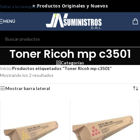
⭐ Productos Originales y Nuevos
Saltar a la navegación
Saltar al contenido principal
MENÚ
Toner Ricoh mp c3501
Categorías
Inicio
/
Productos etiquetados “Toner Ricoh mp c3501”
Mostrando los 2 resultados
Mostrar barra lateral