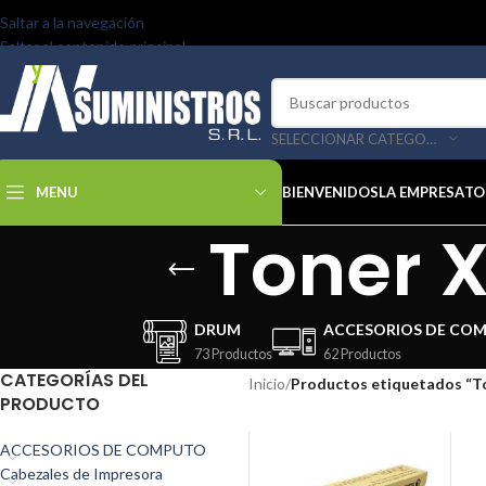
Saltar a la navegación
Saltar al contenido principal
SELECCIONAR CATEGORÍA
MENU
BIENVENIDOS
LA EMPRESA
TO
Toner X
DRUM
ACCESORIOS DE CO
73 Productos
62 Productos
CATEGORÍAS DEL
Inicio
/
Productos etiquetados “T
PRODUCTO
ACCESORIOS DE COMPUTO
Cabezales de Impresora