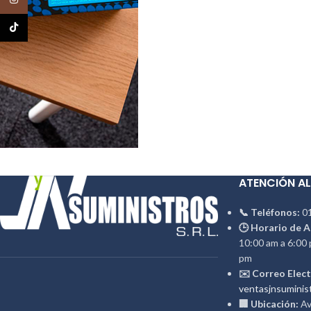
TikTok
ATENCIÓN AL
📞 Teléfonos:
01
🕒 Horario de A
10:00 am a 6:00 
pm
✉️ Correo Elect
ventasjnsuminis
🏢 Ubicación:
Av.