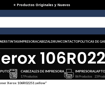
⭐ Productos Originales y Nuevos
NERS
TINTAS
IMPRESORA
CABEZAL
DRUM
CONTACTO
POLITICAS DE GA
erox 106R022
MPUTO
CABEZALES DE IMPRESORA
IMPRESORA
LAPT
17 Productos
86 Productos
23 Prod
oner Xerox 106R02251 yellow”