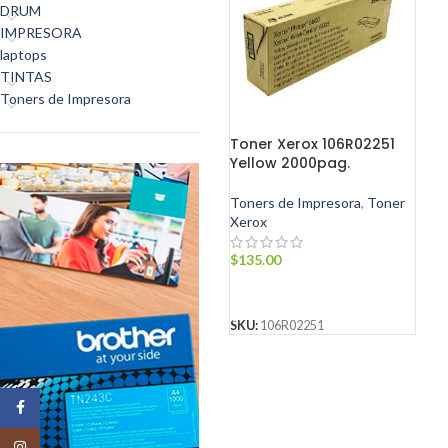
DRUM
IMPRESORA
laptops
TINTAS
Toners de Impresora
Toner Xerox 106R02251
Yellow 2000pag.
Toners de Impresora
,
Toner
Xerox
$
135.00
AÑADIR AL CARRITO
SKU:
106R02251
Facebook
Instagram