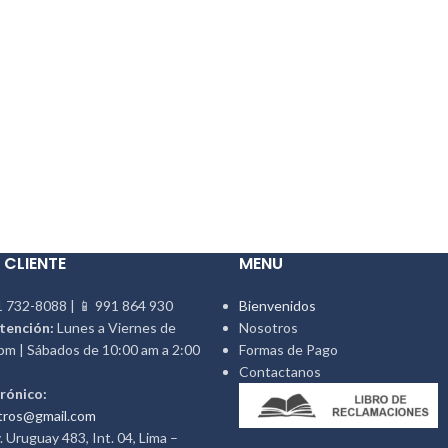
 CLIENTE
MENU
 732-8088 | 📱 991 864 930
Bienvenidos
tención:
Lunes a Viernes de
Nosotros
pm | Sábados de 10:00 am a 2:00
Formas de Pago
Contactanos
rónico:
tros@gmail.com
 Uruguay 483, Int. 04, Lima –