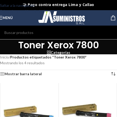
🤝 Pago contra entrega Lima y Callao
Saltar a la navegación
⭐ Productos Originales y Nuevos
Saltar al contenido principal
MENÚ
Toner Xerox 7800
Categorías
Inicio
/
Productos etiquetados “Toner Xerox 7800”
Mostrando los 4 resultados
Mostrar barra lateral