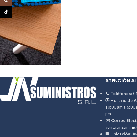
TikTok
ATENCIÓN AL
📞 Teléfonos:
01
🕒 Horario de A
10:00 am a 6:00 
pm
✉️ Correo Elect
ventasjnsuminis
🏢 Ubicación:
Av.