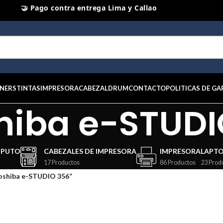
⭐ Productos Originales y Nuevos
NERS
TINTAS
IMPRESORA
CABEZAL
DRUM
CONTACTO
POLITICAS DE GA
hiba e-STUDI
MPUTO
CABEZALES DE IMPRESORA
IMPRESORA
LAPT
17 Productos
86 Productos
23 Prod
oshiba e-STUDIO 356”