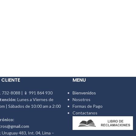
 CLIENTE
MENU
 732-8088 | 📱 991 864 930
Bienvenidos
tención:
Lunes a Viernes de
Nosotros
pm | Sábados de 10:00 am a 2:00
Formas de Pago
Contactanos
rónico:
tros@gmail.com
 Uruguay 483, Int. 04, Lima –