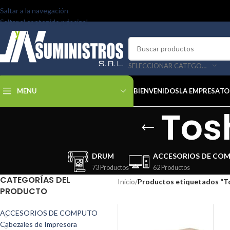
Saltar a la navegación
Saltar al contenido principal
SELECCIONAR CATEGORÍA
MENU
BIENVENIDOS
LA EMPRESA
TO
Tos
DRUM
ACCESORIOS DE CO
73 Productos
62 Productos
CATEGORÍAS DEL
Inicio
/
Productos etiquetados “T
PRODUCTO
ACCESORIOS DE COMPUTO
Cabezales de Impresora