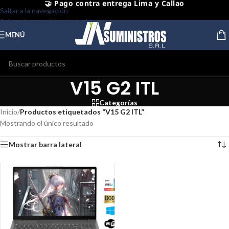
Saltar a la navegación
⭐ Productos Originales y Nuevos
Saltar al contenido principal
MENÚ
V15 G2 ITL
Categorías
Inicio
/
Productos etiquetados “V15 G2 ITL”
Mostrando el único resultado
Mostrar barra lateral