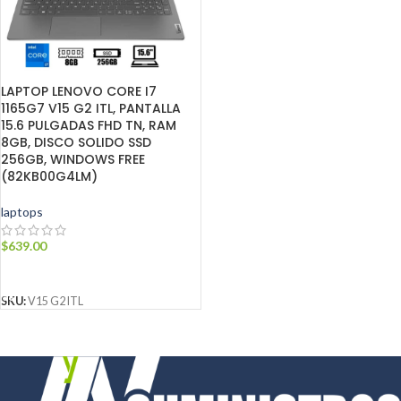
LAPTOP LENOVO CORE I7
1165G7 V15 G2 ITL, PANTALLA
15.6 PULGADAS FHD TN, RAM
8GB, DISCO SOLIDO SSD
256GB, WINDOWS FREE
(82KB00G4LM)
laptops
$
639.00
AÑADIR AL CARRITO
SKU:
V15 G2 ITL