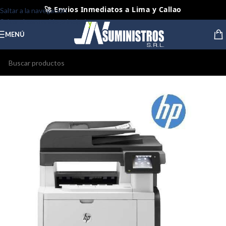
🚀 Envios Inmediatos a Lima y Callao
Saltar a la navegación
Saltar al contenido principal
📦 Envios Diarios a todo el Peru
MENÚ
🤝 Pago contra entrega Lima y Callao
⭐ Productos Originales y Nuevos