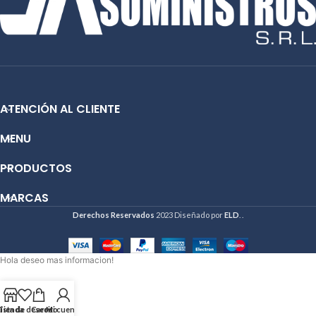
ATENCIÓN AL CLIENTE
MENU
PRODUCTOS
MARCAS
Derechos Reservados
2023 Diseñado por
ELD
. .
Hola deseo mas informacion!
Lista de deseos
Tienda
Carrito
Mi cuenta