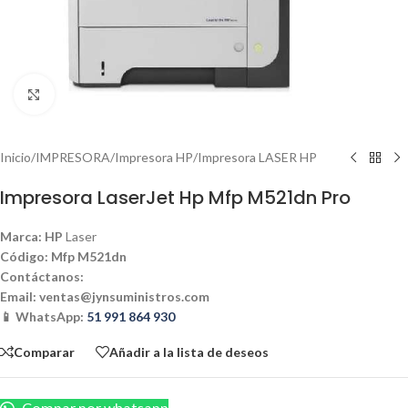
Haga clic para ampliar
Inicio
/
IMPRESORA
/
Impresora HP
/
Impresora LASER HP
Impresora LaserJet Hp Mfp M521dn Pro
Marca: HP
Laser
Código: Mfp M521dn
Contáctanos:
Email:
ventas@jynsuministros.com
📱 WhatsApp:
51 991 864 930
Comparar
Añadir a la lista de deseos
Compar por whatsapp