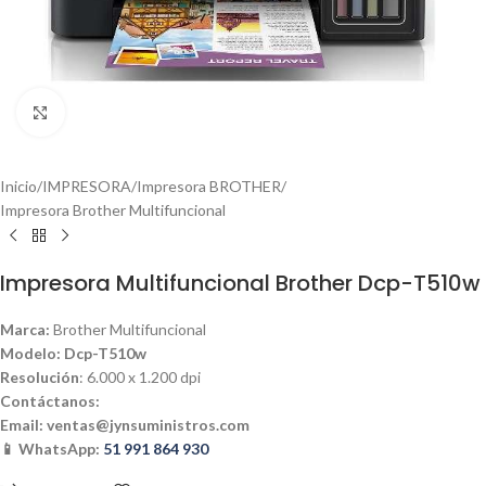
Haga clic para ampliar
Inicio
/
IMPRESORA
/
Impresora BROTHER
/
Impresora Brother Multifuncional
Impresora Multifuncional Brother Dcp-T510w
Marca:
Brother Multifuncional
Modelo: Dcp-T510w
Resolución
: 6.000 x 1.200 dpi
Contáctanos:
Email:
ventas@jynsuministros.com
📱 WhatsApp:
51 991 864 930