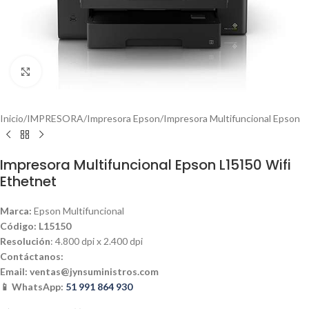
Haga clic para ampliar
Inicio
/
IMPRESORA
/
Impresora Epson
/
Impresora Multifuncional Epson
Impresora Multifuncional Epson L15150 Wifi
Ethetnet
Marca:
Epson Multifuncional
Código: L15150
Resolución
: 4.800 dpi x 2.400 dpi
Contáctanos:
Email:
ventas@jynsuministros.com
📱 WhatsApp:
51 991 864 930