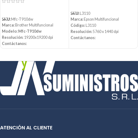
LEER MÁS
LEER MÁS
SKU:
L3110
Marca:
Epson Multifuncional
SKU:
Mfc-T910dw
Marca:
Brother Multifuncional
Código:
L3110
Modelo: Mfc-T910dw
Resolución
: 5760 x 1440 dpi
Resolución
: 19200x19200 dpi
Contáctanos:
Contáctanos:
Email:
ventas@jynsuministros.com
Email:
ventas@jynsuministros.com
📱 WhatsApp:
51 991 864 930
📱 WhatsApp:
51 991 864 930
ATENCIÓN AL CLIENTE