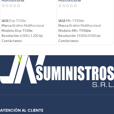
Multifuncional
Multifuncional
LEER MÁS
LEER MÁS
SKU:
Dcp-T510w
SKU:
Mfc-T910dw
Marca:
Brother Multifuncional
Marca:
Brother Multifuncional
Modelo: Dcp-T510w
Modelo: Mfc-T910dw
Resolución
: 6.000 x 1.200 dpi
Resolución
: 19200x19200 dpi
Contáctanos:
Contáctanos:
Email:
ventas@jynsuministros.com
Email:
ventas@jynsuministros.com
📱 WhatsApp:
51 991 864 930
📱 WhatsApp:
51 991 864 930
ATENCIÓN AL CLIENTE