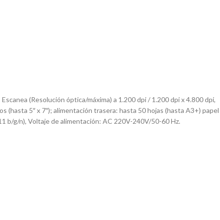
scanea (Resolución óptica/máxima) a 1.200 dpi / 1.200 dpi x 4.800 dpi,
s (hasta 5″ x 7″); alimentación trasera: hasta 50 hojas (hasta A3+) papel
11 b/g/n), Voltaje de alimentación: AC 220V-240V/50-60 Hz.