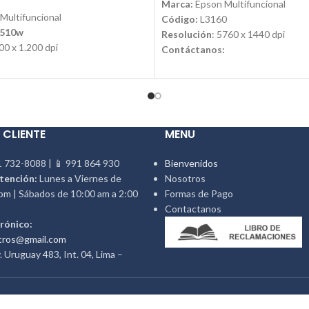
Marca:
Epson Multifuncional
Multifuncional
Código:
L3160
T510w
Resolución
: 5760 x 1440 dpi
000 x 1.200 dpi
Contáctanos:
Email:
ventas@jynsuministros.
jynsuministros.com
📱 WhatsApp:
51 991 864 930
51 991 864 930
 CLIENTE
MENU
 732-8088 | 📱 991 864 930
Bienvenidos
tención:
Lunes a Viernes de
Nosotros
pm | Sábados de 10:00 am a 2:00
Formas de Pago
Contactanos
rónico:
tros@gmail.com
 Uruguay 483, Int. 04, Lima –