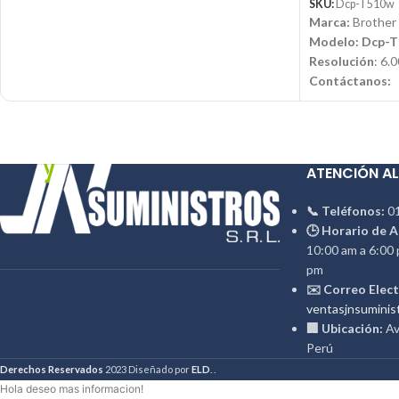
SKU:
Dcp-T510w
Marca:
Brother 
Modelo: Dcp-
Resolución
: 6.
Contáctanos:
Email:
ventas@
📱 WhatsApp:
ATENCIÓN AL
📞 Teléfonos:
01
🕒 Horario de A
10:00 am a 6:00 
pm
✉️ Correo Elect
ventasjnsuminis
🏢 Ubicación:
Av.
Perú
Derechos Reservados
2023 Diseñado por
ELD
. .
Hola deseo mas informacion!