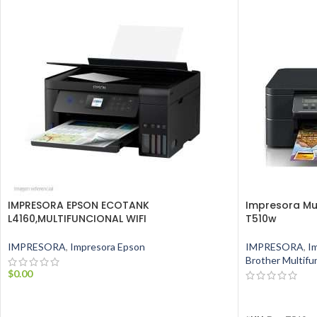
IMPRESORA EPSON ECOTANK
Impresora Mul
L4160,MULTIFUNCIONAL WIFI
T510w
IMPRESORA
,
Impresora Epson
IMPRESORA
,
I
Brother Multifu
$
0.00
AÑADIR AL CARRITO
LEER MÁS