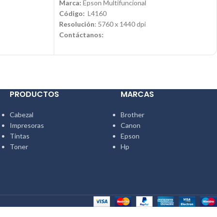
Marca:
Epson Multifuncional
Código:
L4160
Resolución
: 5760 x 1440 dpi
Contáctanos:
com
Email:
ventas@jynsuministros.com
📱 WhatsApp:
51 991 864 930
PRODUCTOS
MARCAS
Cabezal
Brother
Impresoras
Canon
Tintas
Epson
Toner
Hp