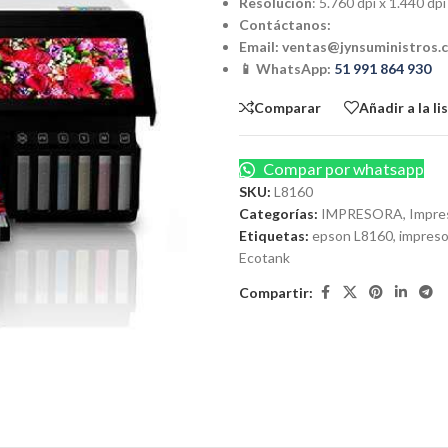
Resolución
: 5.760 dpi x 1.440 dpi
Contáctanos:
Email:
ventas@jynsuministros.
📱 WhatsApp:
51 991 864 930
Comparar
Añadir a la l
Compar por whatsapp
SKU:
L8160
Categorías:
IMPRESORA
,
Impre
Etiquetas:
epson L8160
,
impreso
Ecotank
Compartir: