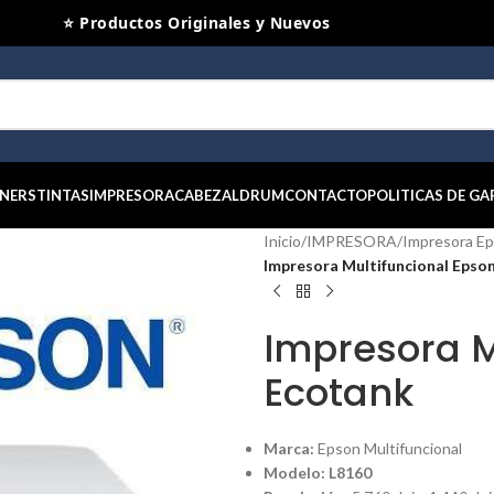
⭐ Productos Originales y Nuevos
NERS
TINTAS
IMPRESORA
CABEZAL
DRUM
CONTACTO
POLITICAS DE GA
Inicio
/
IMPRESORA
/
Impresora E
Impresora Multifuncional Epso
Impresora M
Ecotank
Marca:
Epson Multifuncional
Modelo: L8160