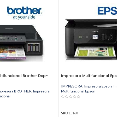
tifuncional Brother Dcp-
Impresora Multifuncional Eps
IMPRESORA
,
Impresora Epson
,
I
mpresora BROTHER
,
Impresora
Multifuncional Epson
ncional
LEER MÁS
SKU:
L3160