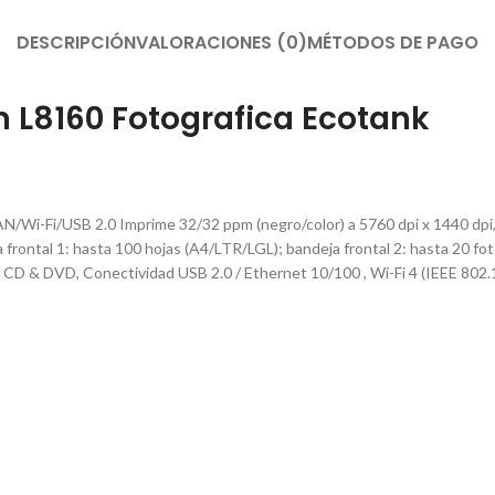
DESCRIPCIÓN
VALORACIONES (0)
MÉTODOS DE PAGO
n L8160 Fotografica Ecotank
/Wi-Fi/USB 2.0 Imprime 32/32 ppm (negro/color) a 5760 dpi x 1440 dpi, E
frontal 1: hasta 100 hojas (A4/LTR/LGL); bandeja frontal 2: hasta 20 foto
e CD & DVD, Conectividad USB 2.0 / Ethernet 10/100 , Wi-Fi 4 (IEEE 802.