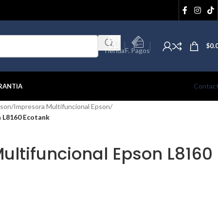
$
0.
Tienda
F. Pagos
Contac
RANTIA
pson
/
Impresora Multifuncional Epson
/
n L8160 Ecotank
ultifuncional Epson L8160