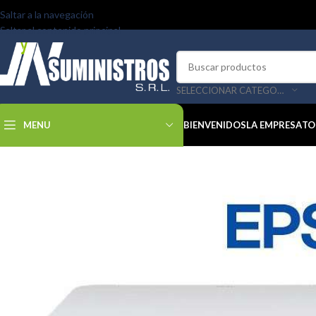
Saltar a la navegación
Saltar al contenido principal
SELECCIONAR CATEGORÍA
MENU
BIENVENIDOS
LA EMPRESA
TO