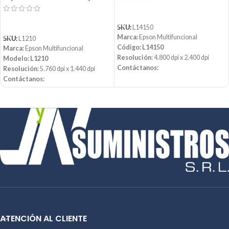
LEER MÁS
LEER MÁS
SKU:
L14150
Marca:
Epson Multifuncional
SKU:
L1210
Código: L14150
Marca:
Epson Multifuncional
Resolución
: 4.800 dpi x 2.400 dpi
Modelo: L1210
Contáctanos:
Resolución
: 5.760 dpi x 1.440 dpi
Email:
ventas@jynsuministros.com
Contáctanos:
📱 WhatsApp:
51 991 864 930
Email:
ventas@jynsuministros.com
📱 WhatsApp:
51 991 864 930
ATENCIÓN AL CLIENTE