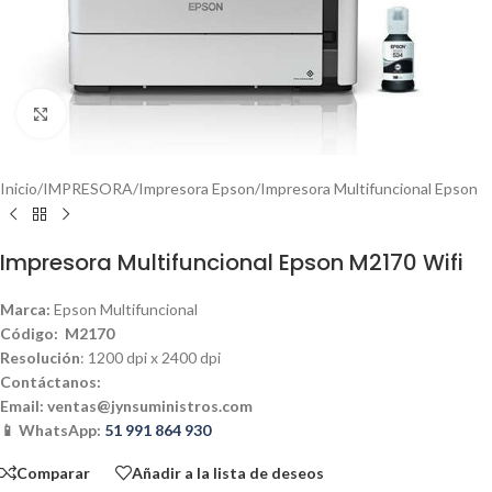
Haga clic para ampliar
Inicio
/
IMPRESORA
/
Impresora Epson
/
Impresora Multifuncional Epson
Impresora Multifuncional Epson M2170 Wifi
Marca:
Epson Multifuncional
Código: M2170
Resolución
: 1200 dpi x 2400 dpi
Contáctanos:
Email:
ventas@jynsuministros.com
📱 WhatsApp:
51 991 864 930
Comparar
Añadir a la lista de deseos