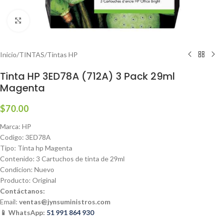
Haga clic para ampliar
Inicio
/
TINTAS
/
Tintas HP
Tinta HP 3ED78A (712A) 3 Pack 29ml
Magenta
$
70.00
Marca: HP
Codigo: 3ED78A
Tipo: Tinta hp Magenta
Contenido: 3 Cartuchos de tinta de 29ml
Condicion: Nuevo
Producto: Original
Contáctanos:
Email:
ventas@jynsuministros.com
📱 WhatsApp:
51 991 864 930