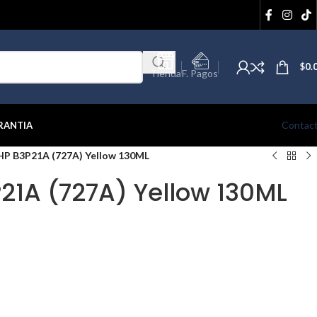
$
0.
Tienda
F. Pagos
Contac
RANTIA
HP B3P21A (727A) Yellow 130ML
P21A (727A) Yellow 130ML