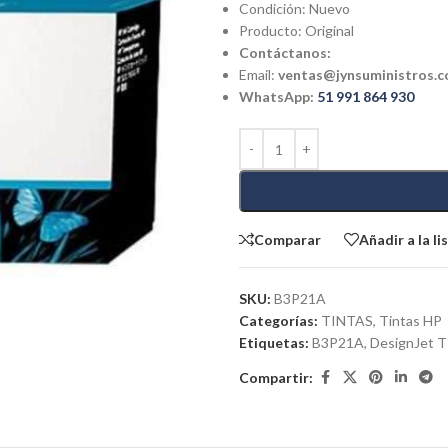
Condición: Nuevo
Producto: Original
Contáctanos:
Email:
ventas@jynsuministros.
WhatsApp:
51 991 864 930
Comparar
Añadir a la l
SKU:
B3P21A
Categorías:
TINTAS
,
Tintas HP
Etiquetas:
B3P21A
,
DesignJet 
Compartir: