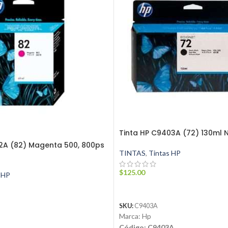
Tinta HP C9403A (72) 130ml 
12A (82) Magenta 500, 800ps
TINTAS
,
Tintas HP
$
125.00
 HP
AÑADIR AL CARRITO
SKU:
C9403A
Marca: Hp
Código: C9403A