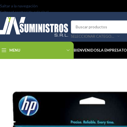
Saltar a la navegación
Saltar al contenido principal
SELECCIONAR CATEGORÍA
MENU
BIENVENIDOS
LA EMPRESA
TO