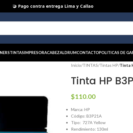
⭐ Productos Originales y Nuevos
NERS
TINTAS
IMPRESORA
CABEZAL
DRUM
CONTACTO
POLITICAS DE GA
Inicio
/
TINTAS
/
Tintas HP
/
Tinta 
Tinta HP B3
$
110.00
Marca: HP
Código: B3P21A
Tipo: 727A Yellow
Rendimiento: 130ml