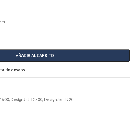
com
AÑADIR AL CARRITO
ista de deseos
T1500
,
DesignJet T2500
,
DesignJet T920