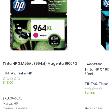
Tinta HP 3JA55AL (964xl) Magenta 1600PG
AGOTADO
Tinta HP C49
TINTAS
,
Tintas HP
69ml
$
48.00
TINTAS
,
Tintas
AÑADIR AL CARRITO
$
70.00
SKU:
3JA55AL
LEER MÁS
Marca: HP
Código: 3JA55AL