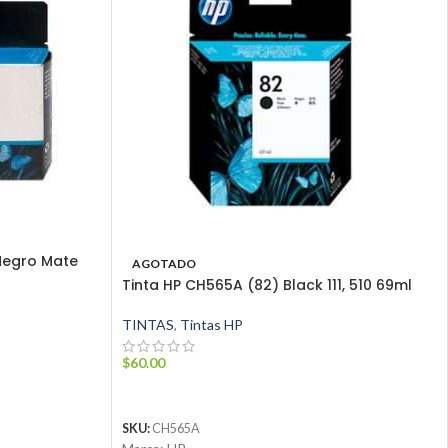
Negro Mate
AGOTADO
Tinta HP CH565A (82) Black 111, 510 69ml
TINTAS
,
Tintas HP
$
60.00
LEER MÁS
SKU:
CH565A