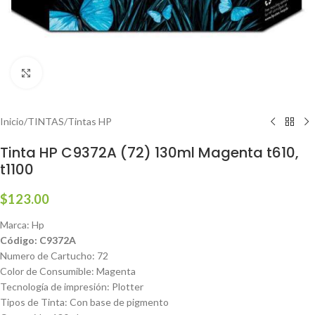
Haga clic para ampliar
Inicio
/
TINTAS
/
Tintas HP
Tinta HP C9372A (72) 130ml Magenta t610,
t1100
$
123.00
Marca: Hp
Código: C9372A
Numero de Cartucho: 72
Color de Consumible: Magenta
Tecnología de impresión: Plotter
Tipos de Tinta: Con base de pigmento