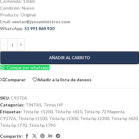
Contenido: 130ml
Condición: Nuevo
Producto: Original
Email:
ventas@jynsuministros.com
WhatsApp:
51 991 864 930
AÑADIR AL CARRITO
Compar por whatsapp
Comparar
Añadir a la lista de deseos
SKU:
C9372A
Categorías:
TINTAS
,
Tintas HP
Etiquetas:
Tinta hp t1200
,
Tinta hp t610
,
Tinta hp 72 Magenta
C9372A
,
Tinta hp t1100
,
Tinta hp t1300
,
Tinta hp t2300
,
Tinta hp t620
,
Tinta hp t770
,
Tinta hp t790
Compartir: