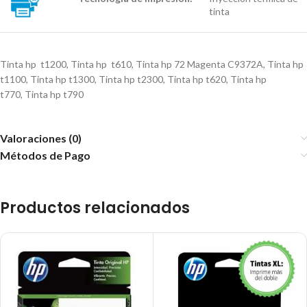
tinta
Tinta hp t1200
,
Tinta hp t610
,
Tinta hp 72 Magenta C9372A
,
Tinta hp
t1100
,
Tinta hp t1300
,
Tinta hp t2300
,
Tinta hp t620
,
Tinta hp
t770
,
Tinta hp t790
Valoraciones (0)
Métodos de Pago
Productos relacionados