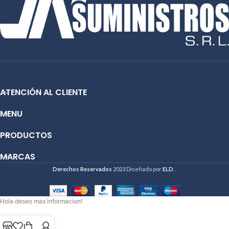
📱 WhatsApp:
51 991 864 930
📱 WhatsApp:
51 991 864 930
ATENCIÓN AL CLIENTE
MENU
PRODUCTOS
MARCAS
Derechos Reservados
2023 Diseñado por
ELD
. .
Hola deseo mas informacion!