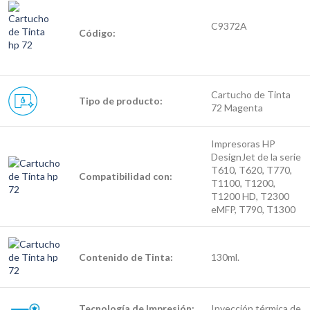
C9372A
Código:
Cartucho de Tinta
Tipo de producto:
72 Magenta
Impresoras HP
DesignJet de la serie
T610, T620, T770,
Compatibilidad con:
T1100, T1200,
T1200 HD, T2300
eMFP, T790, T1300
Contenido de Tinta:
130ml.
Tecnología
de
Impresión
:
Inyección térmica de