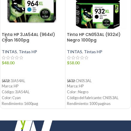
Tinta HP 3JA54AL (964xl)
Tinta HP CN053AL (932xl)
Cyan 1600pg
Negro 1000pg
TINTAS
,
Tintas HP
TINTAS
,
Tintas HP
$
48.00
$
58.00
AÑADIR AL CARRITO
AÑADIR AL CARRITO
SKU:
3JA54AL
SKU:
CN053AL
Marca: HP
Marca: HP
Código: 3JA54AL
Color : Negro
Color: Cyan
Código del fabricante:
CN053AL
Rendimiento: 1600pag
Rendimiento: 1000 paginas
Condición: Nuevo
Tipo de producto: Cartucho de Tinta
®
Producto: Original
Condición: Nuevo
Contáctanos:
Producto: Original
Email:
ventas@jynsuministros.com
Email:
ventas@jynsuministros.com