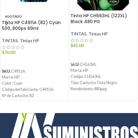
Tinta HP CH563HL (122XL)
AGOTADO
Black 480 PG
Tinta HP C4911A (82) Cyan
500, 800ps 69ml
TINTAS
,
Tintas HP
TINTAS
,
Tintas HP
$
45.00
$
70.00
AÑADIR AL CARRITO
LEER MÁS
SKU:
CH563HL
Marca: HP
SKU:
C4911A
Código: CH563HL
Marca: HP
Tipo: Cartucho Tinta Negro
Color : Cyan
Rendimiento: 480pag
Código del fabricante:
C4911A
Condición: Nuevo
N° de Cartucho: 82
Producto: Original
Volumen: 69ml
Contáctanos:
Tipo de producto: Cartucho de Tinta
®
Email:
ventas@jynsuministros.com
Condición: Nuevo
📱 WhatsApp:
51 991 864 930
Producto: Original
Email:
ventas@jynsuministros.com
📱 WhatsApp:
51 991 864 930