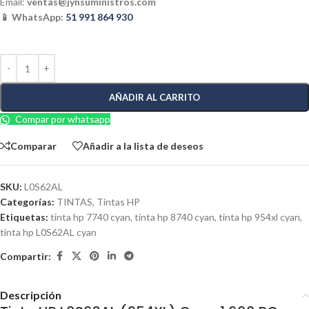
Email:
ventas@jynsuministros.com
📱 WhatsApp:
51 991 864 930
AÑADIR AL CARRITO
Compar por whatsapp
Comparar
Añadir a la lista de deseos
SKU:
L0S62AL
Categorías:
TINTAS
,
Tintas HP
Etiquetas:
tinta hp 7740 cyan
,
tinta hp 8740 cyan
,
tinta hp 954xl cyan
,
tinta hp L0S62AL cyan
Compartir:
Descripción