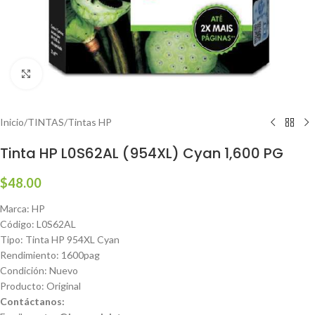
Haga clic para ampliar
Inicio
/
TINTAS
/
Tintas HP
Tinta HP L0S62AL (954XL) Cyan 1,600 PG
$
48.00
Marca: HP
Código: L0S62AL
Tipo: Tinta HP 954XL Cyan
Rendimiento: 1600pag
Condición: Nuevo
Producto: Original
Contáctanos: