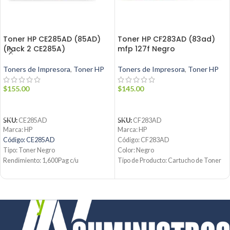
Toner HP CE285AD (85AD)
Toner HP CF283AD (83ad)
(Pack 2 CE285A)
mfp 127f Negro
Toners de Impresora
,
Toner HP
Toners de Impresora
,
Toner HP
$
155.00
$
145.00
AÑADIR AL CARRITO
AÑADIR AL CARRITO
SKU:
CE285AD
SKU:
CF283AD
Marca: HP
Marca: HP
Código: CE285AD
Código: CF283AD
Tipo: Toner Negro
Color: Negro
Rendimiento: 1,600Pag c/u
Tipo de Producto: Cartucho de Toner
Condición: Nuevo
CF283AD
Producto: Original
Tecnología de impresión: Laser
Contáctanos:
Rendimiento: Hasta 1500 páginas C/U
Email:
ventas@jynsuministros.com
Condición: Nuevo
📱 WhatsApp:
51 991 864 930
Producto: OriginaL
Email:
ventas@jynsuministros.com