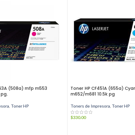
63A (508a) mfp m553
Toner HP CF451A (655a) Cyan
 pg.
m652/m681 10.5k pg
esora
,
Toner HP
Toners de Impresora
,
Toner HP
$
330.00
ARRITO
AÑADIR AL CARRITO