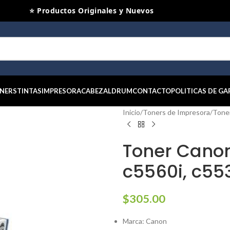
⭐ Productos Originales y Nuevos
NERS
TINTAS
IMPRESORA
CABEZAL
DRUM
CONTACTO
POLITICAS DE GA
Inicio
/
Toners de Impresora
/
Tone
Toner Canon
c5560i, c553
$
305.00
Marca: Canon