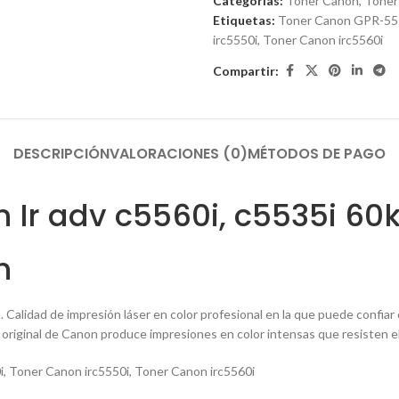
Categorías:
Toner Canon
,
Toner
Etiquetas:
Toner Canon GPR-55
irc5550i
,
Toner Canon irc5560i
Compartir:
DESCRIPCIÓN
VALORACIONES (0)
MÉTODOS DE PAGO
Ir adv c5560i, c5535i 60k
n
. Calidad de impresión láser en color profesional en la que puede confia
r original de Canon produce impresiones en color intensas que resisten e
i
,
Toner Canon irc5550i
,
Toner Canon irc5560i