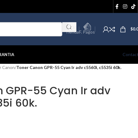
$
0.
Tienda
F. Pagos
Contac
RANTIA
r Canon
/
Toner Canon GPR-55 Cyan Ir adv c5560i, c5535i 60k.
 GPR-55 Cyan Ir adv
5i 60k.