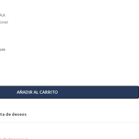
3AA
Toner
com
AÑADIR AL CARRITO
ista de deseos