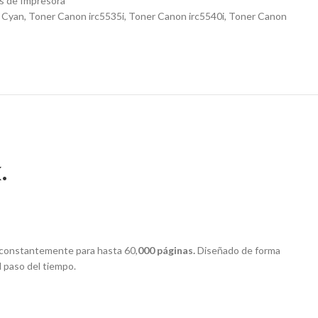
s de Impresora
 Cyan
,
Toner Canon irc5535i
,
Toner Canon irc5540i
,
Toner Canon
.
r constantemente para hasta 60,
000 páginas.
Diseñado de forma
l paso del tiempo.