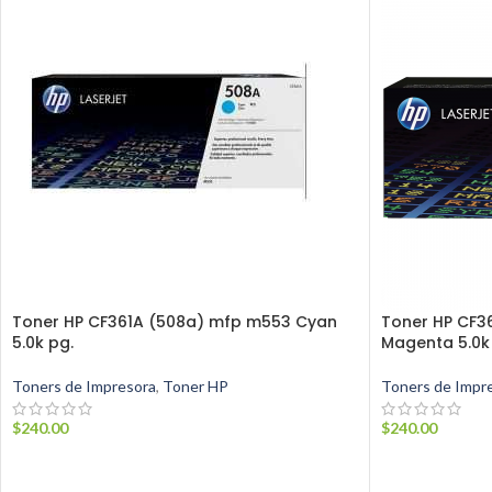
Toner HP CF361A (508a) mfp m553 Cyan
Toner HP CF3
5.0k pg.
Magenta 5.0k
Toners de Impresora
,
Toner HP
Toners de Impr
$
240.00
$
240.00
AÑADIR AL CARRITO
AÑADIR AL C