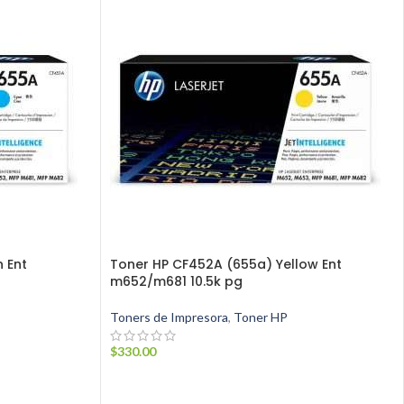
 Ent
Toner HP CF452A (655a) Yellow Ent
m652/m681 10.5k pg
Toners de Impresora
,
Toner HP
$
330.00
AÑADIR AL CARRITO