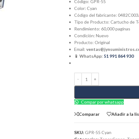
Código: GPR-55
Color: Cyan
Código del fabricante: 0482C00
Tipo de Producto: Cartucho de 
Rendimiento: 60,000 paginas
Condición: Nuevo
Producto: Original
Email:
ventas@jynsuministros.
📱 WhatsApp:
51 991 864 930
Compar por whatsapp
Comparar
Añadir a la l
SKU:
GPR-55 Cyan