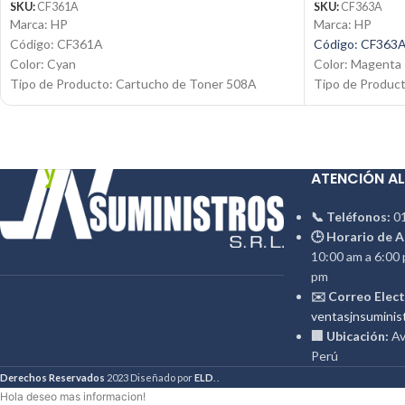
SKU:
CF361A
SKU:
CF363A
Marca: HP
Marca: HP
Código: CF361A
Código: CF363
Color: Cyan
Color: Magenta
Tipo de Producto: Cartucho de Toner 508A
Tipo de Produc
Tecnología de impresión: Laser
Tecnología de i
Rendimiento: Hasta 5000 páginas
Rendimiento: H
Condición: Nuevo
Condición: Nue
Producto: Original
Producto: Origi
ATENCIÓN AL
Email:
ventas@jynsuministros.com
Email:
ventas@j
📱
WhatsApp: 51 991 864 930
WhatsApp: 51 
📞 Teléfonos:
01
🕒 Horario de A
10:00 am a 6:00 
pm
✉️ Correo Elect
ventasjnsuminis
🏢 Ubicación:
Av.
Perú
Derechos Reservados
2023 Diseñado por
ELD
. .
Hola deseo mas informacion!