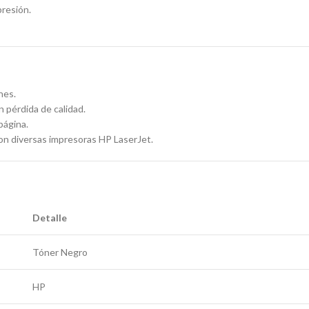
presión.
nes.
n pérdida de calidad.
página.
on diversas impresoras HP LaserJet.
Detalle
Tóner Negro
HP