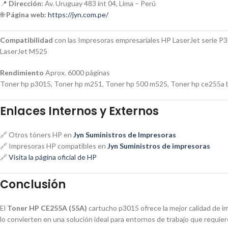
📍
Dirección:
Av. Uruguay 483 int 04, Lima – Perú
🌐
Página web:
https://jyn.com.pe/
C
ompatibilidad
con las Impresoras empresariales HP LaserJet serie P3
LaserJet M525
Rendimiento
Aprox. 6000 páginas
Toner hp p3015, Toner hp m251, Toner hp 500 m525, Toner hp ce255a b
Enlaces Internos y Externos
🔗 Otros tóners HP en
Jyn Suministros de Impresoras
🔗 Impresoras HP compatibles en
Jyn Suministros de impresoras
🔗
Visita la página oficial de HP
Conclusión
El
Toner HP CE255A (55A)
cartucho p3015 ofrece la mejor calidad de im
lo convierten en una solución ideal para entornos de trabajo que requier