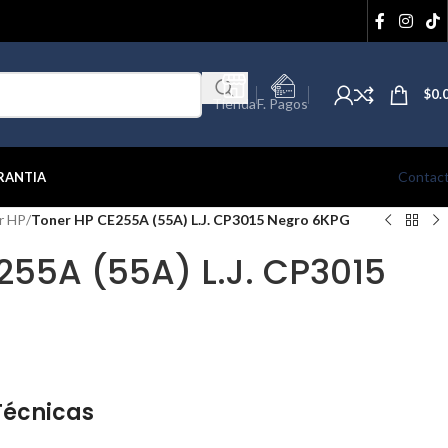
$
0.
Tienda
F. Pagos
Contac
RANTIA
r HP
/
Toner HP CE255A (55A) L.J. CP3015 Negro 6KPG
255A (55A) L.J. CP3015
Técnicas