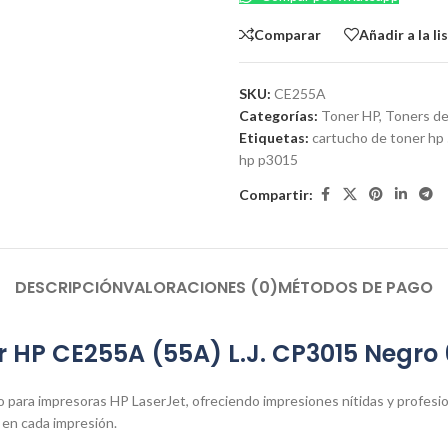
Comparar
Añadir a la l
SKU:
CE255A
Categorías:
Toner HP
,
Toners de
Etiquetas:
cartucho de toner hp
hp p3015
Compartir:
DESCRIPCIÓN
VALORACIONES (0)
MÉTODOS DE PAGO
r HP CE255A (55A) L.J. CP3015 Negro
 para impresoras HP LaserJet, ofreciendo impresiones nítidas y profesio
d en cada impresión.