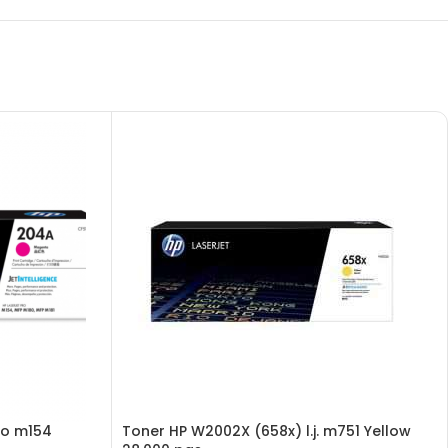
ro m154
Toner HP W2002X (658x) l.j. m751 Yellow