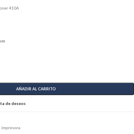
Toner 410A
s
com
AÑADIR AL CARRITO
ista de deseos
 Impresora