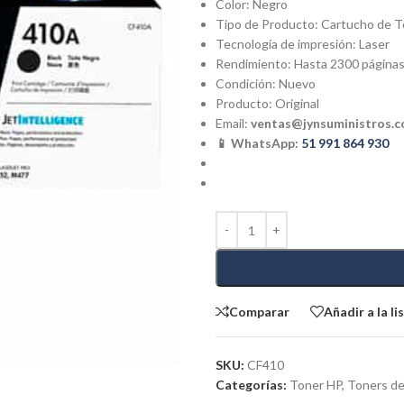
Color: Negro
Tipo de Producto: Cartucho de 
Tecnología de impresión: Laser
Rendimiento: Hasta 2300 página
Condición: Nuevo
Producto: Original
Email:
ventas@jynsuministros.
📱 WhatsApp:
51 991 864 930
Comparar
Añadir a la l
SKU:
CF410
Categorías:
Toner HP
,
Toners de