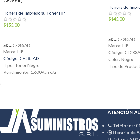
CE285A)
Toners de Impr
Toners de Impresora
,
Toner HP
$
145.00
$
155.00
AÑADIR AL C
AÑADIR AL CARRITO
SKU:
CF283AD
Marca: HP
SKU:
CE285AD
Marca: HP
Código: CF283
Código: CE285AD
Color: Negro
Tipo: Toner Negro
Tipo de Produc
Rendimiento: 1,600Pag c/u
Tecnología de i
Condición: Nuevo
Rendimiento: H
Producto: Original
Condición: Nue
Contáctanos:
Producto: Origi
Email:
ventas@jynsuministros.com
Email:
ventas@j
📱 WhatsApp:
51 991 864 930
📱
WhatsApp: 5
ATENCIÓN AL
📞 Teléfonos:
01
🕒 Horario de A
10:00 am a 6:00 