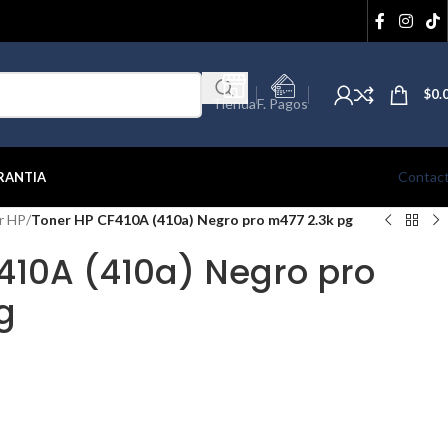
$
0.
Tienda
F. Pagos
Contac
RANTIA
r HP
/
Toner HP CF410A (410a) Negro pro m477 2.3k pg
410A (410a) Negro pro
g