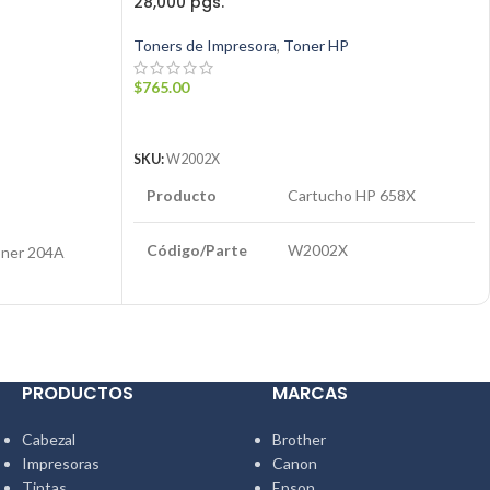
28,000 pgs.
Toners de Impresora
,
Toner HP
$
765.00
AÑADIR AL CARRITO
SKU:
W2002X
Producto
Cartucho HP 658X
Código/Parte
W2002X
oner 204A
Compatibilidad
LaserJet M571™
Color
Amarillo
clamo de
PRODUCTOS
MARCAS
Rendimiento
28.000 Páginas
om
Cabezal
Brother
Impresoras
Canon
Marca
Hewlett-Packard®
Tintas
Epson