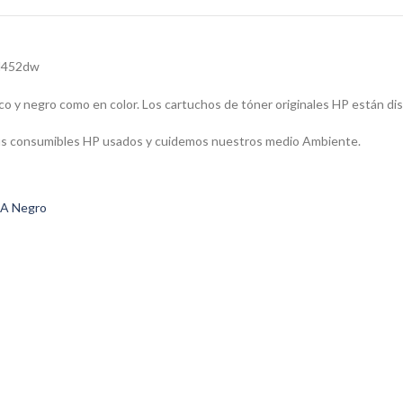
 M452dw
co y negro como en color. Los cartuchos de tóner originales HP están di
s sus consumibles HP usados y cuidemos nuestros medio Ambiente.
A Negro