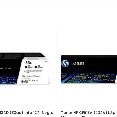
83AD (83ad) mfp 127f Negro
Toner HP CF513A (204A) LJ p