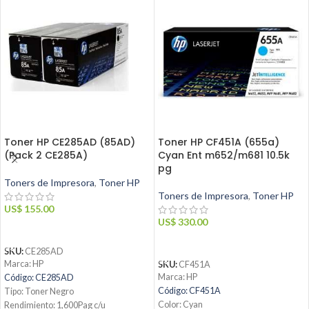
Toner HP CE285AD (85AD)
Toner HP CF451A (655a)
(Pack 2 CE285A)
Cyan Ent m652/m681 10.5k
pg
Toners de Impresora
,
Toner HP
Toners de Impresora
,
Toner HP
US$
155.00
US$
330.00
AÑADIR AL CARRITO
AÑADIR AL CARRITO
SKU:
CE285AD
Marca: HP
SKU:
CF451A
Marca: HP
Código: CE285AD
Código: CF451A
Tipo: Toner Negro
Color: Cyan
Rendimiento: 1,600Pag c/u