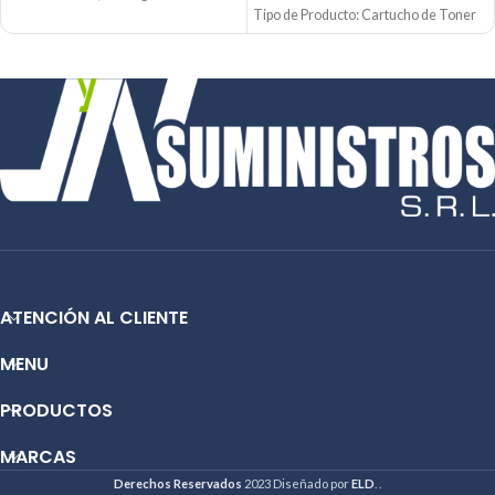
Tipo de Producto: Cartucho de Toner
Condición: Nuevo
655A
Producto: Original
Tecnología de impresión: Laser
Contáctanos:
Rendimiento: Hasta 10,500 páginas
Email:
ventas@jynsuministros.com
Condición: Nuevo
📱 WhatsApp:
51 991 864 930
Producto: Original
Email:
ventas@jynsuministros.com
📱 WhatsApp:
51 991 864 930
ATENCIÓN AL CLIENTE
MENU
PRODUCTOS
MARCAS
Derechos Reservados
2023 Diseñado por
ELD
. .