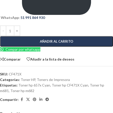
WhatsApp:
51 991 864 930
AÑADIR AL CARRITO
Compar por whatsapp
Comparar
Añadir a la lista de deseos
SKU:
CF471X
Categorías:
Toner HP
,
Toners de Impresora
Etiquetas:
Toner hp 657x Cyan
,
Toner hp CF471X Cyan
,
Toner hp
m681
,
Toner hp m682
Compartir: