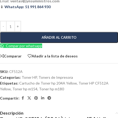
Email:
ventas@jynsuministros.com
📱
WhatsApp: 51 991 864 930
AÑADIR AL CARRITO
Compar por whatsapp
Comparar
Añadir a la lista de deseos
SKU:
CF512A
Categorías:
Toner HP
,
Toners de Impresora
Etiquetas:
Cartucho de Toner hp 204A Yellow
,
Toner HP CF512A
Yellow
,
Toner hp m154
,
Toner hp m180
Compartir:
Descripción