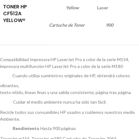
TONER HP
Yellow
Laser
CF512A
YELLOW®
Cartucho de Toner
900
Compatibilidad Impresora HP LaserJet Pro a color de la serie M154,
impresora multifunción HP LaserJet Pro a color de la serie M180
Cuando utiliza suministros originales de HP, obtendrá colores
vibrantes,
texto nítido, líneas finas y una salida consistente, página tras página.
Cuidar el medio ambiente nunca ha sido tan fácil.
Recicle todos sus consumibles HP usados y cuidemos nuestros medio
Ambiente.
Rendimiento
Hasta 900 páginas
Toner hp m154, Toner hp
m180
, Cartucho de Toner hp 204A