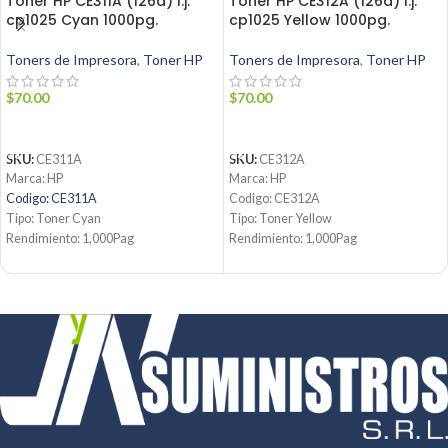
Toner HP CE311A (126a) l.j.
Toner HP CE312A (126a) l.j.
cp1025 Cyan 1000pg.
cp1025 Yellow 1000pg.
Toners de Impresora
,
Toner HP
Toners de Impresora
,
Toner HP
$
70.00
$
70.00
AÑADIR AL CARRITO
AÑADIR AL CARRITO
SKU:
CE311A
SKU:
CE312A
Marca: HP
Marca: HP
Codigo: CE311A
Codigo: CE312A
Tipo: Toner Cyan
Tipo: Toner Yellow
Rendimiento: 1,000Pag
Rendimiento: 1,000Pag
Condicion: Nuevo
Condicion: Nuevo
Producto: Original
Producto: Original
Contáctanos:
Contáctanos:
Email:
ventas@jynsuministros.com
Email:
ventas@jynsuministros.com
📱
WhatsApp: 51 991 864 930
📱
WhatsApp: 51 991 864 930