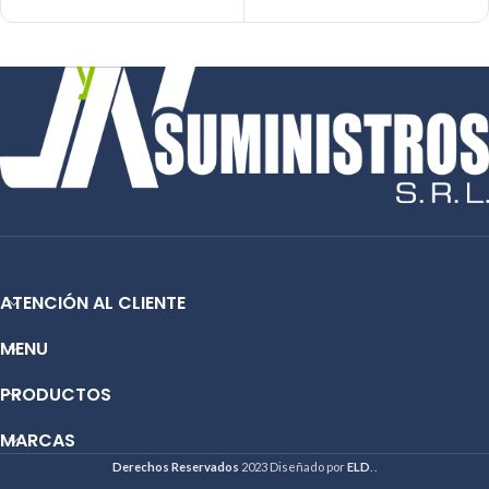
Condicion: Nuevo
Condicion: Nuevo
Producto: Original
Producto: Original
Contáctanos:
Email:
ventas@jynsuministros.com
Email:
ventas@jynsuministros.com
📱
WhatsApp: 51 991 864 930
📱
WhatsApp: 51 991 864 930
ATENCIÓN AL CLIENTE
MENU
PRODUCTOS
MARCAS
Derechos Reservados
2023 Diseñado por
ELD
. .