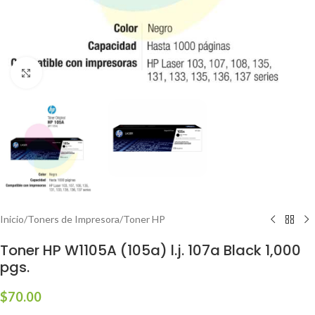
Haga clic para ampliar
Inicio
/
Toners de Impresora
/
Toner HP
Toner HP W1105A (105a) l.j. 107a Black 1,000
pgs.
$
70.00