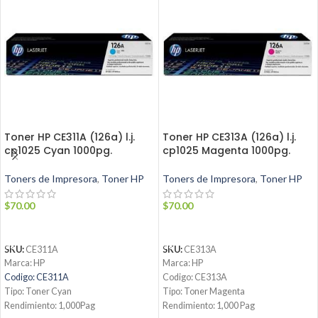
Toner HP CE311A (126a) l.j.
Toner HP CE313A (126a) l.j.
cp1025 Cyan 1000pg.
cp1025 Magenta 1000pg.
Toners de Impresora
,
Toner HP
Toners de Impresora
,
Toner HP
$
70.00
$
70.00
AÑADIR AL CARRITO
AÑADIR AL CARRITO
SKU:
CE311A
SKU:
CE313A
Marca: HP
Marca: HP
Codigo: CE311A
Codigo: CE313A
Tipo: Toner Cyan
Tipo: Toner Magenta
Rendimiento: 1,000Pag
Rendimiento: 1,000 Pag