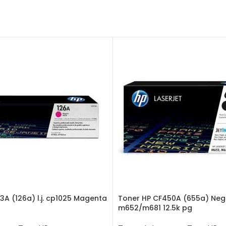
3A (126a) l.j. cp1025 Magenta
Toner HP CF450A (655a) Neg
m652/m681 12.5k pg