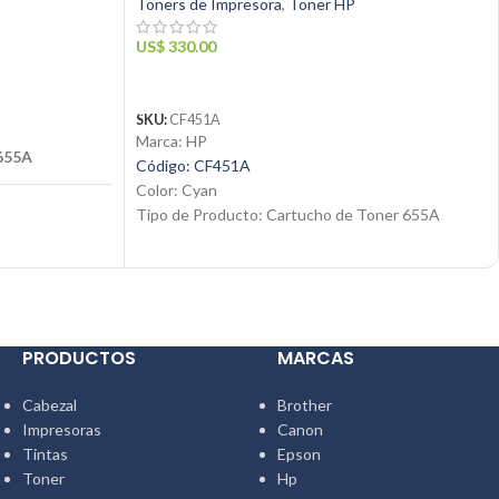
Toners de Impresora
,
Toner HP
US$
330.00
AÑADIR AL CARRITO
SKU:
CF451A
Marca: HP
655A
Código: CF451A
Color: Cyan
Tipo de Producto: Cartucho de Toner 655A
Tecnología de impresión: Laser
Rendimiento: Hasta 10,500 páginas
Condición: Nuevo
3/M681/M682
Producto: Original
Email:
ventas@jynsuministros.com
PRODUCTOS
MARCAS
📱 WhatsApp:
51 991 864 930
inas
Cabezal
Brother
Impresoras
Canon
Tintas
Epson
ackard
Toner
Hp