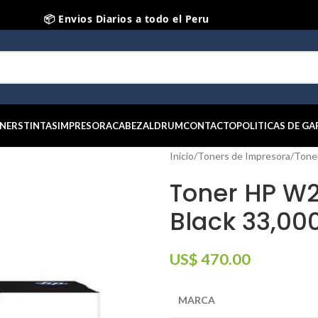
📦 Envios Diarios a todo el Peru
🤝 Pago contra entrega Lima y Callao
⭐ Productos Originales y Nuevos
NERS
TINTAS
IMPRESORA
CABEZAL
DRUM
CONTACTO
POLITICAS DE GA
Inicio
/
Toners de Impresora
/
Tone
Toner HP W2
Black 33,00
US$
470.00
MARCA