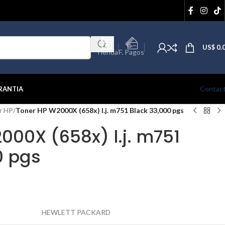
US$
0.
Tienda
F. Pagos
Contac
RANTIA
r HP
/
Toner HP W2000X (658x) l.j. m751 Black 33,000 pgs
000X (658x) l.j. m751
0 pgs
HEWLETT PACKARD