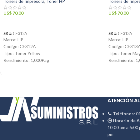
Toners de Impresora
,
Toner HP
Toners de Impr
US$
70.00
US$
70.00
AÑADIR AL CARRITO
AÑADIR AL C
SKU:
CE312A
SKU:
CE313A
Marca: HP
Marca: HP
Codigo: CE312A
Codigo: CE313
Tipo: Toner Yellow
Tipo: Toner Ma
Rendimiento: 1,000Pag
Rendimiento: 1
Condicion: Nuevo
Condicion: Nue
Producto: Original
Producto: Origi
Contáctanos:
Email:
ventas@j
Email:
ventas@jynsuministros.com
📱
WhatsApp: 5
📱
WhatsApp: 51 991 864 930
ATENCIÓN AL
📞 Teléfonos:
01
🕒 Horario de A
10:00 am a 6:00 
pm