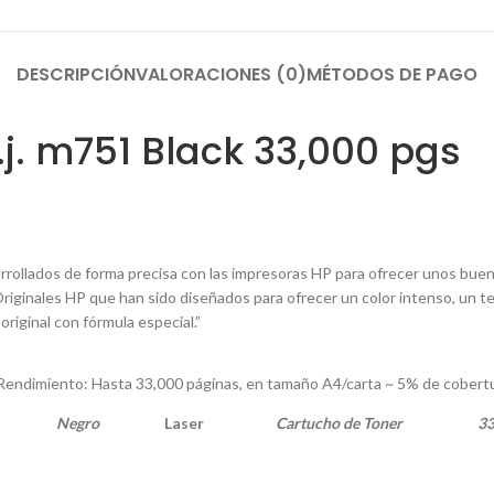
DESCRIPCIÓN
VALORACIONES (0)
MÉTODOS DE PAGO
j. m751 Black 33,000 pgs
rollados de forma precisa con las impresoras HP para ofrecer unos bueno
iginales HP que han sido diseñados para ofrecer un color intenso, un te
riginal con fórmula especial.”
Rendimiento: Hasta 33,000 páginas, en tamaño A4/carta ~ 5% de cobert
Negro
Laser
Cartucho de Toner
33