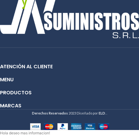
Email:
ventas@jynsuministros.com
📱
WhatsApp: 51 991 864 930
📱 WhatsApp:
51 991 864 930
ATENCIÓN AL CLIENTE
MENU
PRODUCTOS
MARCAS
Derechos Reservados
2023 Diseñado por
ELD
. .
Hola deseo mas informacion!