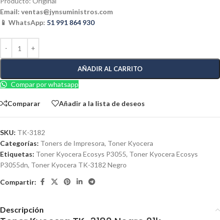
Producto: Original
Email:
ventas@jynsuministros.com
📱 WhatsApp:
51 991 864 930
AÑADIR AL CARRITO
Compar por whatsapp
Comparar
Añadir a la lista de deseos
SKU:
TK-3182
Categorías:
Toners de Impresora
,
Toner Kyocera
Etiquetas:
Toner Kyocera Ecosys P3055
,
Toner Kyocera Ecosys
P3055dn
,
Toner Kyocera TK-3182 Negro
Compartir:
Descripción