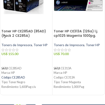
Toner HP CE285AD (85AD)
Toner HP CE313A (126a) l.j.
(Pack 2 CE285A)
cp1025 Magenta 1000pg.
Toners de Impresora
,
Toner HP
Toners de Impresora
,
Toner HP
US$
155.00
US$
70.00
AÑADIR AL CARRITO
AÑADIR AL CARRITO
SKU:
CE285AD
SKU:
CE313A
Marca: HP
Marca: HP
Código: CE285AD
Codigo: CE313A
Tipo: Toner Negro
Tipo: Toner Magenta
Rendimiento: 1,600Pag c/u
Rendimiento: 1,000 Pag
Condición: Nuevo
Condicion: Nuevo
Producto: Original
Producto: Original
Contáctanos:
Email:
ventas@jynsuministros.com