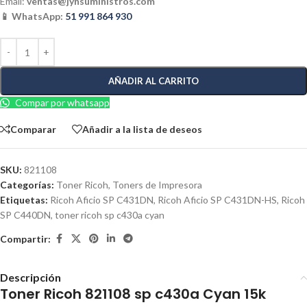
Email:
ventas@jynsuministros.com
📱 WhatsApp:
51 991 864 930
AÑADIR AL CARRITO
Compar por whatsapp
Comparar
Añadir a la lista de deseos
SKU:
821108
Categorías:
Toner Ricoh
,
Toners de Impresora
Etiquetas:
Ricoh Aficio SP C431DN
,
Ricoh Aficio SP C431DN-HS
,
Ricoh
SP C440DN
,
toner ricoh sp c430a cyan
Compartir:
Descripción
Toner Ricoh 821108 sp c430a Cyan 15k