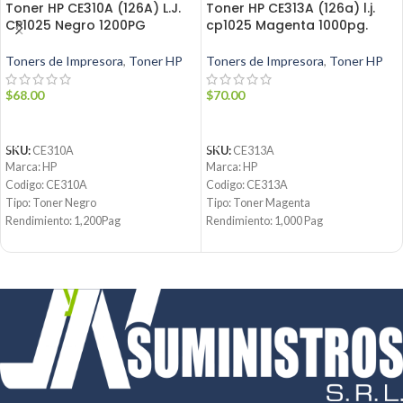
Toner HP CE310A (126A) L.J.
Toner HP CE313A (126a) l.j.
CP1025 Negro 1200PG
cp1025 Magenta 1000pg.
Toners de Impresora
,
Toner HP
Toners de Impresora
,
Toner HP
$
68.00
$
70.00
AÑADIR AL CARRITO
AÑADIR AL CARRITO
SKU:
CE310A
SKU:
CE313A
Marca: HP
Marca: HP
Codigo: CE310A
Codigo: CE313A
Tipo: Toner Negro
Tipo: Toner Magenta
Rendimiento: 1,200Pag
Rendimiento: 1,000 Pag
Condicion: Nuevo
Condicion: Nuevo
Producto: Origina
Producto: Original
Email:
ventas@jynsuministros.com
Email:
ventas@jynsuministros.com
📱
WhatsApp: 51 991 864 930
📱
WhatsApp: 51 991 864 930