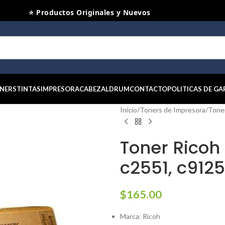
⭐ Productos Originales y Nuevos
NERS
TINTAS
IMPRESORA
CABEZAL
DRUM
CONTACTO
POLITICAS DE GA
Inicio
/
Toners de Impresora
/
Tone
Toner Rico
c2551, c9125
$
165.00
Marca: Ricoh