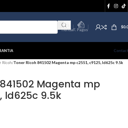
$
0.
Tienda
F. Pagos
Contac
RANTIA
r Ricoh
/
Toner Ricoh 841502 Magenta mp c2551, c9125, ld625c 9.5k
h 841502 Magenta mp
, ld625c 9.5k