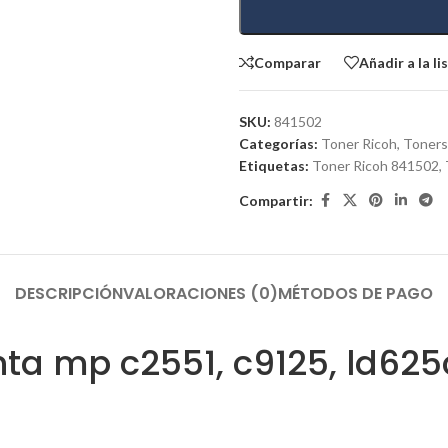
Comparar
Añadir a la l
SKU:
841502
Categorías:
Toner Ricoh
,
Toners
Etiquetas:
Toner Ricoh 841502
,
Compartir:
DESCRIPCIÓN
VALORACIONES (0)
MÉTODOS DE PAGO
ta mp c2551, c9125, ld625