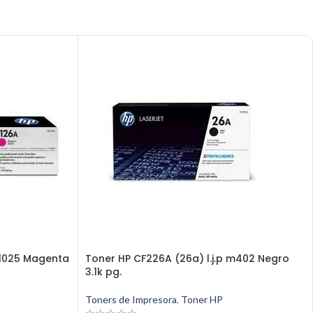
cp1025 Magenta
Toner HP CF226A (26a) l.j.p m402 Negro
3.1k pg.
Toners de Impresora
,
Toner HP