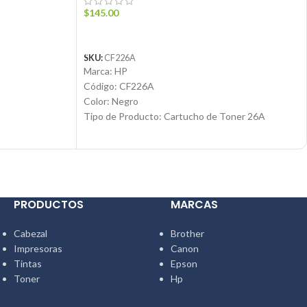
$
145.00
AÑADIR AL CARRITO
SKU:
CF226A
Marca: HP
Código: CF226A
Color: Negro
Tipo de Producto: Cartucho de Toner 26A
Tecnología de impresión: Laser
Rendimiento: Hasta 3100 páginas
om
Condición: Nuevo
Producto: Original
Email:
ventas@jynsuministros.com
📱
PRODUCTOS
MARCAS
WhatsApp: 51 991 864 930
Cabezal
Brother
Impresoras
Canon
Tintas
Epson
Toner
Hp