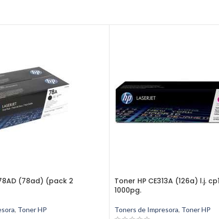
78AD (78ad) (pack 2
Toner HP CE313A (126a) l.j. 
1000pg.
esora
,
Toner HP
Toners de Impresora
,
Toner HP