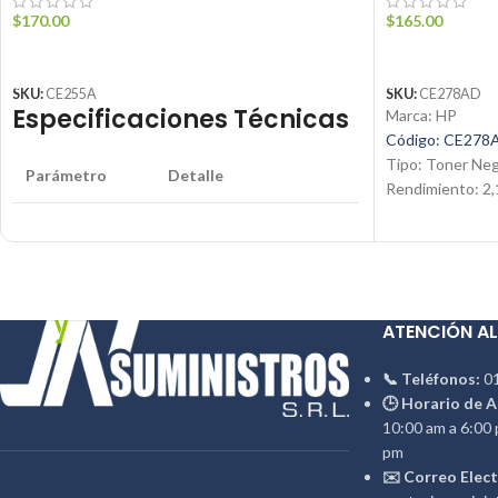
$
170.00
$
165.00
AÑADIR AL CARRITO
AÑADIR AL C
SKU:
CE255A
SKU:
CE278AD
Especificaciones Técnicas
Marca: HP
Código: CE278
Tipo: Toner Ne
Parámetro
Detalle
Rendimiento: 2,
Condición: Nue
Producto
Tóner Negro
Producto: Origi
Contáctanos:
Marca
HP
Email:
ventas@j
📱 WhatsApp:
ATENCIÓN AL
Modelo
CE255A (55A)
📞 Teléfonos:
01
HP LaserJet P3015,
🕒 Horario de A
Compatibilidad
M525, M521
10:00 am a 6:00 
pm
✉️ Correo Elect
Contáctanos: