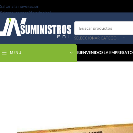
Saltar a la navegación
Saltar al contenido principal
SELECCIONAR CATEGORÍA
MENU
BIENVENIDOS
LA EMPRESA
TO