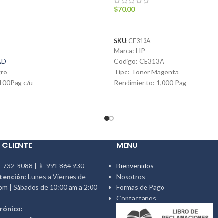
$
70.00
ARRITO
AÑADIR AL CARRITO
SKU:
CE313A
Marca: HP
AD
Codigo: CE313A
gro
Tipo: Toner Magenta
100Pag c/u
Rendimiento: 1,000 Pag
vo
Condicion: Nuevo
nal
Producto: Original
Email:
ventas@jynsuministros.c
ynsuministros.com
📱
WhatsApp: 51 991 864 930
51991864930
 CLIENTE
MENU
 732-8088 | 📱 991 864 930
Bienvenidos
tención:
Lunes a Viernes de
Nosotros
pm | Sábados de 10:00 am a 2:00
Formas de Pago
Contactanos
rónico: