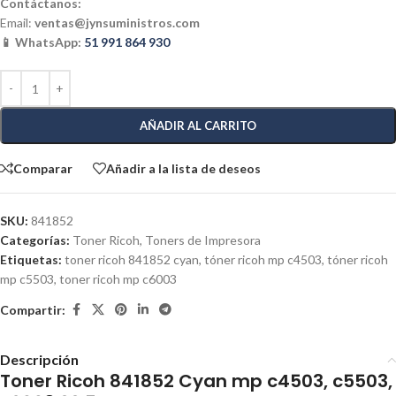
Contáctanos:
Email:
ventas@jynsuministros.com
📱 WhatsApp:
51 991 864 930
AÑADIR AL CARRITO
Comparar
Añadir a la lista de deseos
SKU:
841852
Categorías:
Toner Ricoh
,
Toners de Impresora
Etiquetas:
toner ricoh 841852 cyan
,
tóner ricoh mp c4503
,
tóner ricoh
mp c5503
,
toner ricoh mp c6003
Compartir:
Descripción
Toner Ricoh 841852 Cyan mp c4503, c5503,