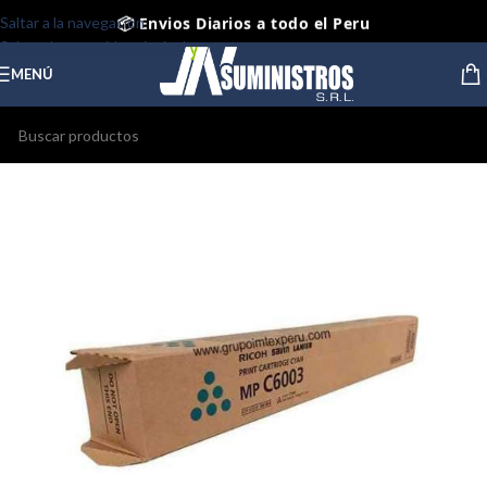
📦 Envios Diarios a todo el Peru
Saltar a la navegación
Saltar al contenido principal
🤝 Pago contra entrega Lima y Callao
MENÚ
⭐ Productos Originales y Nuevos