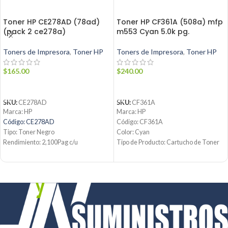
Toner HP CE278AD (78ad)
Toner HP CF361A (508a) mfp
(pack 2 ce278a)
m553 Cyan 5.0k pg.
Toners de Impresora
,
Toner HP
Toners de Impresora
,
Toner HP
$
165.00
$
240.00
AÑADIR AL CARRITO
AÑADIR AL CARRITO
SKU:
CE278AD
SKU:
CF361A
Marca: HP
Marca: HP
Código: CE278AD
Código: CF361A
Tipo: Toner Negro
Color: Cyan
Rendimiento: 2,100Pag c/u
Tipo de Producto: Cartucho de Toner
Condición: Nuevo
508A
Producto: Original
Tecnología de impresión: Laser
Contáctanos:
Rendimiento: Hasta 5000 páginas
Email:
ventas@jynsuministros.com
Condición: Nuevo
📱 WhatsApp:
51991864930
Producto: Original
Email:
ventas@jynsuministros.com
📱
WhatsApp: 51 991 864 930