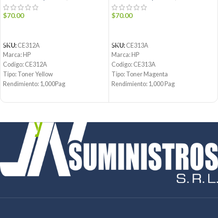
$
70.00
$
70.00
AÑADIR AL CARRITO
AÑADIR AL CARRITO
SKU:
CE312A
SKU:
CE313A
Marca: HP
Marca: HP
Codigo: CE312A
Codigo: CE313A
Tipo: Toner Yellow
Tipo: Toner Magenta
Rendimiento: 1,000Pag
Rendimiento: 1,000 Pag
Condicion: Nuevo
Condicion: Nuevo
Producto: Original
Producto: Original
Contáctanos:
Email:
ventas@jynsuministros.com
Email:
ventas@jynsuministros.com
📱
WhatsApp: 51 991 864 930
📱
WhatsApp: 51 991 864 930