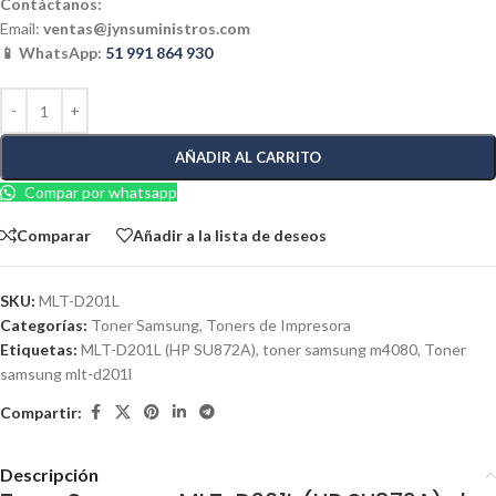
Contáctanos:
Email:
ventas@jynsuministros.com
📱 WhatsApp:
51 991 864 930
AÑADIR AL CARRITO
Compar por whatsapp
Comparar
Añadir a la lista de deseos
SKU:
MLT-D201L
Categorías:
Toner Samsung
,
Toners de Impresora
Etiquetas:
MLT-D201L (HP SU872A)
,
toner samsung m4080
,
Toner
samsung mlt-d201l
Compartir:
Descripción