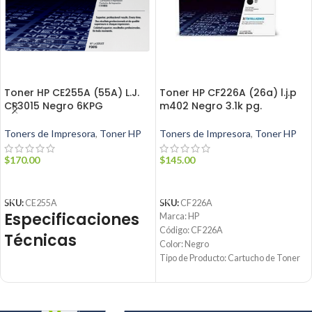
Toner HP CE255A (55A) L.J.
Toner HP CF226A (26a) l.j.p
CP3015 Negro 6KPG
m402 Negro 3.1k pg.
Toners de Impresora
,
Toner HP
Toners de Impresora
,
Toner HP
$
170.00
$
145.00
AÑADIR AL CARRITO
AÑADIR AL CARRITO
SKU:
CE255A
SKU:
CF226A
Especificaciones
Marca: HP
Código: CF226A
Técnicas
Color: Negro
Tipo de Producto: Cartucho de Toner
26A
Parámetro
Detalle
Tecnología de impresión: Laser
Rendimiento: Hasta 3100 páginas
Tóner