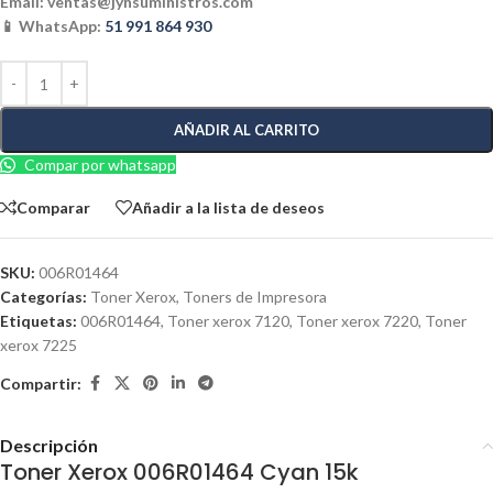
Email:
ventas@jynsuministros.com
📱 WhatsApp:
51 991 864 930
AÑADIR AL CARRITO
Compar por whatsapp
Comparar
Añadir a la lista de deseos
SKU:
006R01464
Categorías:
Toner Xerox
,
Toners de Impresora
Etiquetas:
006R01464
,
Toner xerox 7120
,
Toner xerox 7220
,
Toner
xerox 7225
Compartir:
Descripción
Toner Xerox 006R01464 Cyan 15k