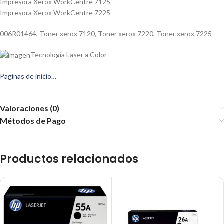
Impresora Xerox WorkCentre 7125
Impresora Xerox WorkCentre 7225
006R01464
,
Toner xerox 7120
,
Toner xerox 7220
,
Toner xerox 7225
Tecnología Laser a Color
Paginas de inicio…
Valoraciones (0)
Métodos de Pago
Productos relacionados