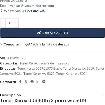
Producto: Original
Email:
ventas@jynsuministros.com
📱 WhatsApp:
51 991 864 930
AÑADIR AL CARRITO
Comparar
Añadir a la lista de deseos
SKU:
006R01573
Categorías:
Toner Xerox
,
Toners de Impresora
Etiquetas:
Toner xerox 006R01573 Black
,
Toner Xerox wc 5019
,
Toner
Xerox wc 5021
,
Toner Xerox wc 5022
,
Toner Xerox wc 5024
Compartir:
Descripción
Toner Xerox 006R01573 para wc 5019