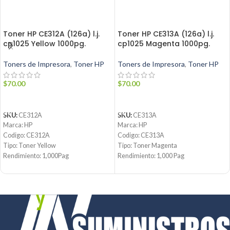
Toner HP CE312A (126a) l.j.
Toner HP CE313A (126a) l.j.
cp1025 Yellow 1000pg.
cp1025 Magenta 1000pg.
Toners de Impresora
,
Toner HP
Toners de Impresora
,
Toner HP
$
70.00
$
70.00
AÑADIR AL CARRITO
AÑADIR AL CARRITO
SKU:
CE312A
SKU:
CE313A
Marca: HP
Marca: HP
Codigo: CE312A
Codigo: CE313A
Tipo: Toner Yellow
Tipo: Toner Magenta
Rendimiento: 1,000Pag
Rendimiento: 1,000 Pag
Condicion: Nuevo
Condicion: Nuevo
Producto: Original
Producto: Original
Contáctanos:
Email:
ventas@jynsuministros.com
Email:
ventas@jynsuministros.com
📱
WhatsApp: 51 991 864 930
📱
WhatsApp: 51 991 864 930