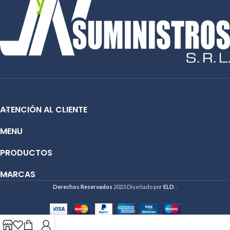
Email:
ventas@jynsuministros.com
Email:
ventas@jynsuministros.com
📱 WhatsApp:
51991864930
📱 WhatsApp:
51 991 864 930
ATENCIÓN AL CLIENTE
MENU
PRODUCTOS
MARCAS
Derechos Reservados
2023 Diseñado por
ELD
. .