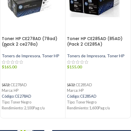
Toner HP CE278AD (78ad)
Toner HP CE285AD (85AD)
(pack 2 ce278a)
(Pack 2 CE285A)
Toners de Impresora
,
Toner HP
Toners de Impresora
,
Toner HP
$
165.00
$
155.00
AÑADIR AL CARRITO
AÑADIR AL CARRITO
SKU:
CE278AD
SKU:
CE285AD
Marca: HP
Marca: HP
Código: CE278AD
Código: CE285AD
Tipo: Toner Negro
Tipo: Toner Negro
Rendimiento: 2,100Pag c/u
Rendimiento: 1,600Pag c/u
Condición: Nuevo
Condición: Nuevo
Producto: Original
Producto: Original
Contáctanos:
Contáctanos: