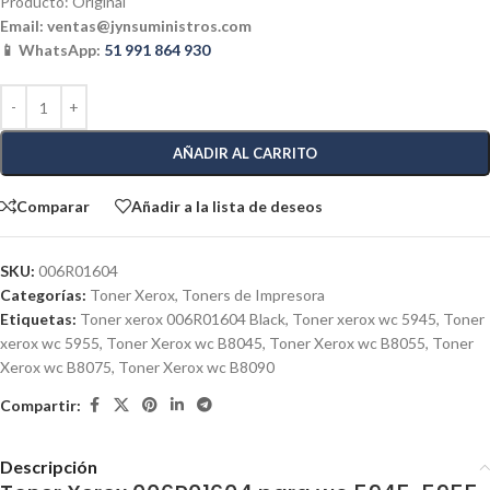
Producto: Original
Email:
ventas@jynsuministros.com
📱 WhatsApp:
51 991 864 930
AÑADIR AL CARRITO
Comparar
Añadir a la lista de deseos
SKU:
006R01604
Categorías:
Toner Xerox
,
Toners de Impresora
Etiquetas:
Toner xerox 006R01604 Black
,
Toner xerox wc 5945
,
Toner
xerox wc 5955
,
Toner Xerox wc B8045
,
Toner Xerox wc B8055
,
Toner
Xerox wc B8075
,
Toner Xerox wc B8090
Compartir:
Descripción