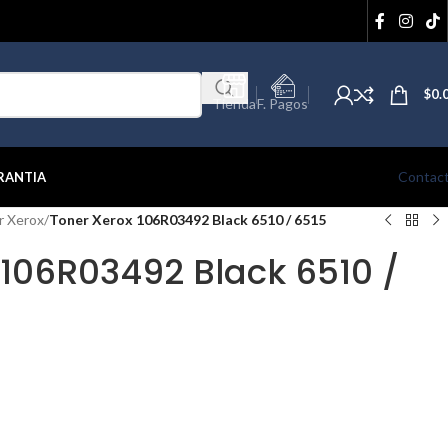
$
0.
Tienda
F. Pagos
Contac
RANTIA
r Xerox
/
Toner Xerox 106R03492 Black 6510 / 6515
 106R03492 Black 6510 /