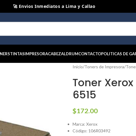
📦 Envios Diarios a todo el Peru
🤝 Pago contra entrega Lima y Callao
⭐ Productos Originales y Nuevos
NERS
TINTAS
IMPRESORA
CABEZAL
DRUM
CONTACTO
POLITICAS DE GA
Inicio
/
Toners de Impresora
/
Tone
Toner Xerox
6515
$
172.00
Marca: Xerox
Código: 106R03492