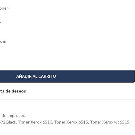
Toner
s
com
AÑADIR AL CARRITO
ista de deseos
 de Impresora
92 Black
,
Toner Xerox 6510
,
Toner Xerox 6515
,
Toner Xerox wc6515