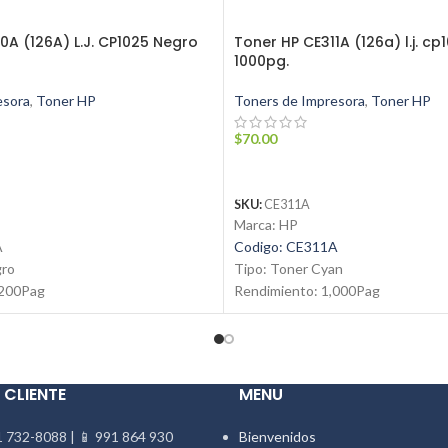
0A (126A) L.J. CP1025 Negro
Toner HP CE311A (126a) l.j. c
1000pg.
esora
,
Toner HP
Toners de Impresora
,
Toner HP
$
70.00
ARRITO
AÑADIR AL CARRITO
SKU:
CE311A
Marca: HP
A
Codigo: CE311A
gro
Tipo: Toner Cyan
,200Pag
Rendimiento: 1,000Pag
vo
Condicion: Nuevo
na
Producto: Original
ynsuministros.com
Contáctanos:
1 991 864 930
Email:
ventas@jynsuministros.c
 CLIENTE
MENU
📱
WhatsApp: 51 991 864 930
 732-8088 | 📱 991 864 930
Bienvenidos