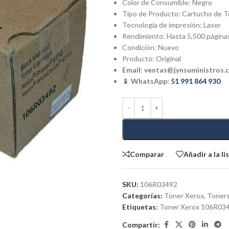
Color de Consumible: Negro
Tipo de Producto: Cartucho de 
Tecnología de impresión: Laser
Rendimiento: Hasta 5,500 página
Condición: Nuevo
Producto: Original
Email:
ventas@jynsuministros.
📱 WhatsApp:
51 991 864 930
Comparar
Añadir a la l
SKU:
106R03492
Categorías:
Toner Xerox
,
Toners
Etiquetas:
Toner Xerox 106R034
Compartir: