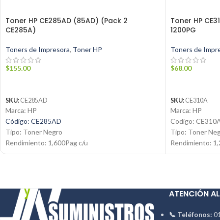
Toner HP CE285AD (85AD) (Pack 2
Toner HP CE31
CE285A)
1200PG
Toners de Impresora
,
Toner HP
Toners de Impr
$
155.00
$
68.00
AÑADIR AL CARRITO
AÑADIR AL C
SKU:
CE285AD
SKU:
CE310A
Marca: HP
Marca: HP
Código: CE285AD
Codigo: CE310
Tipo: Toner Negro
Tipo: Toner Ne
Rendimiento: 1,600Pag c/u
Rendimiento: 1
Condición: Nuevo
Condicion: Nue
Producto: Original
Producto: Origi
Contáctanos:
Email:
ventas@j
Email:
ventas@jynsuministros.com
📱
WhatsApp: 5
ATENCIÓN AL
📱 WhatsApp:
51 991 864 930
📞 Teléfonos:
01