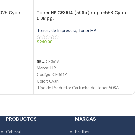
p1025 Cyan
Toner HP CF361A (508a) mfp m553 Cyan
5.0k pg.
Toners de Impresora
,
Toner HP
$
240.00
AÑADIR AL CARRITO
SKU:
CF361A
Marca: HP
Código: CF361A
Color: Cyan
Tipo de Producto: Cartucho de Toner 508A
Tecnología de impresión: Laser
Rendimiento: Hasta 5000 páginas
Condición: Nuevo
om
Producto: Original
PRODUCTOS
MARCAS
Email:
ventas@jynsuministros.com
📱
WhatsApp: 51 991 864 930
Cabezal
Brother