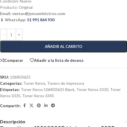
Condición: Nuevo
Producto: Original
Email:
ventas@jynsuministros.com
📱 WhatsApp:
51 991 864 930
AÑADIR AL CARRITO
Comparar
Añadir a la lista de deseos
SKU:
106R03625
Categorías:
Toner Xerox
,
Toners de Impresora
Etiquetas:
Toner Xerox 106R03625 Black
,
Toner Xerox 3330
,
Toner
Xerox 3335
,
Toner Xerox 3345
Compartir:
Descripción