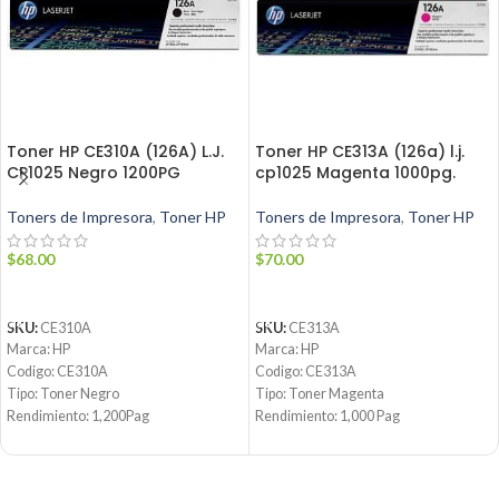
Toner HP CE310A (126A) L.J.
Toner HP CE313A (126a) l.j.
CP1025 Negro 1200PG
cp1025 Magenta 1000pg.
Toners de Impresora
,
Toner HP
Toners de Impresora
,
Toner HP
$
68.00
$
70.00
AÑADIR AL CARRITO
AÑADIR AL CARRITO
SKU:
CE310A
SKU:
CE313A
Marca: HP
Marca: HP
Codigo: CE310A
Codigo: CE313A
Tipo: Toner Negro
Tipo: Toner Magenta
Rendimiento: 1,200Pag
Rendimiento: 1,000 Pag
Condicion: Nuevo
Condicion: Nuevo
Producto: Origina
Producto: Original
Email:
ventas@jynsuministros.com
Email:
ventas@jynsuministros.com