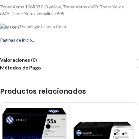
Toner Xerox 106R03910 yellow
,
Toner Xerox c600
,
Toner Xerox
c605
,
Toner Xerox versalink c605
Tecnología Laser a Color
Paginas de inicio…
Valoraciones (0)
Métodos de Pago
Productos relacionados