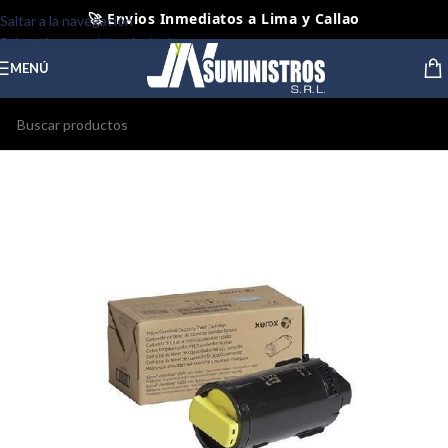
🚀 Envios Inmediatos a Lima y Callao
Saltar a la navegación
Saltar al contenido principal
📦 Envios Diarios a todo el Peru
MENÚ
🤝 Pago contra entrega Lima y Callao
⭐ Productos Originales y Nuevos