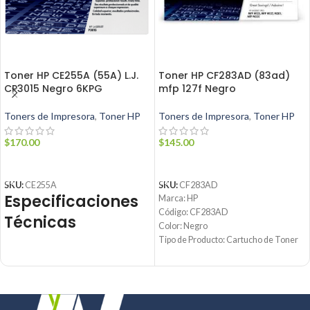
Toner HP CE255A (55A) L.J.
Toner HP CF283AD (83ad)
CP3015 Negro 6KPG
mfp 127f Negro
Toners de Impresora
,
Toner HP
Toners de Impresora
,
Toner HP
$
170.00
$
145.00
AÑADIR AL CARRITO
AÑADIR AL CARRITO
SKU:
CE255A
SKU:
CF283AD
Especificaciones
Marca: HP
Código: CF283AD
Técnicas
Color: Negro
Tipo de Producto: Cartucho de Toner
CF283AD
Parámetro
Detalle
Tecnología de impresión: Laser
Rendimiento: Hasta 1500 páginas C/U
Tóner
Producto
Condición: Nuevo
Negro
Producto: OriginaL