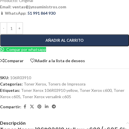
Producto: Original
Email:
ventas@jynsuministros.com
📱 WhatsApp:
51 991 864 930
AÑADIR AL CARRITO
Compar por whatsapp
Comparar
Añadir a la lista de deseos
SKU:
106R03910
Categorías:
Toner Xerox
,
Toners de Impresora
Etiquetas:
Toner Xerox 106R03910 yellow
,
Toner Xerox c600
,
Toner
Xerox c605
,
Toner Xerox versalink c605
Compartir:
Descripción