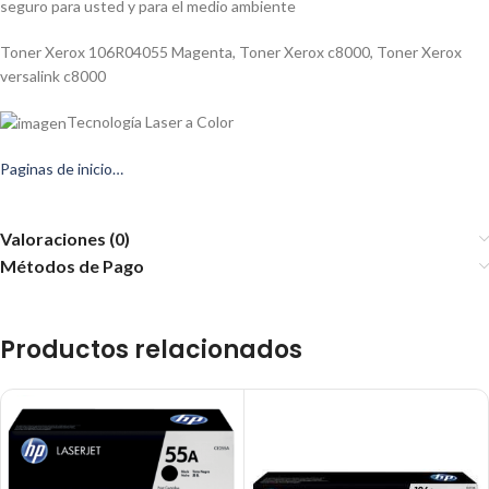
seguro para usted y para el medio ambiente
Toner Xerox 106R04055 Magenta
,
Toner Xerox c8000
,
Toner Xerox
versalink c8000
Tecnología Laser a Color
Paginas de inicio…
Valoraciones (0)
Métodos de Pago
Productos relacionados