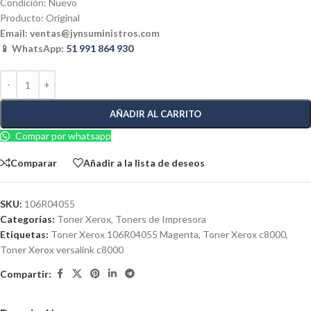
Condición: Nuevo
Producto: Original
Email:
ventas@jynsuministros.com
📱 WhatsApp:
51 991 864 930
AÑADIR AL CARRITO
Compar por whatsapp
Comparar
Añadir a la lista de deseos
SKU:
106R04055
Categorías:
Toner Xerox
,
Toners de Impresora
Etiquetas:
Toner Xerox 106R04055 Magenta
,
Toner Xerox c8000
,
Toner Xerox versalink c8000
Compartir: