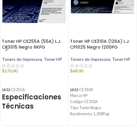
Toner HP CE255A (55A) L.J.
Toner HP CE310A (126A) L.J.
CP3015 Negro 6KPG
CP1025 Negro 1200PG
Toners de Impresora
,
Toner HP
Toners de Impresora
,
Toner HP
$
170.00
$
68.00
AÑADIR AL CARRITO
AÑADIR AL CARRITO
SKU:
CE255A
SKU:
CE310A
Especificaciones
Marca: HP
Codigo: CE310A
Técnicas
Tipo: Toner Negro
Rendimiento: 1,200Pag
Condicion: Nuevo
Parámetro
Detalle
Producto: Origina
Email:
ventas@jynsuministros.com
Tóner