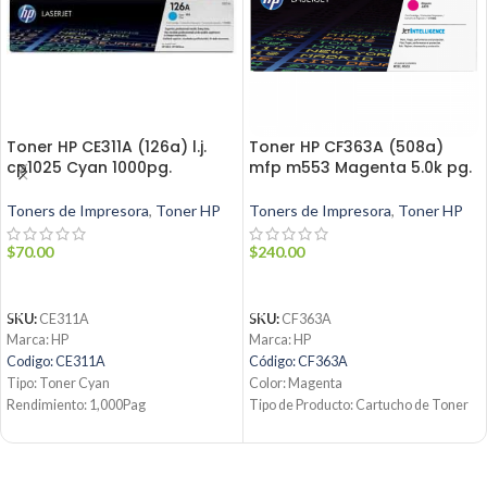
Toner HP CE311A (126a) l.j.
Toner HP CF363A (508a)
cp1025 Cyan 1000pg.
mfp m553 Magenta 5.0k pg.
Toners de Impresora
,
Toner HP
Toners de Impresora
,
Toner HP
$
70.00
$
240.00
AÑADIR AL CARRITO
AÑADIR AL CARRITO
SKU:
CE311A
SKU:
CF363A
Marca: HP
Marca: HP
Codigo: CE311A
Código: CF363A
Tipo: Toner Cyan
Color: Magenta
Rendimiento: 1,000Pag
Tipo de Producto: Cartucho de Toner
Condicion: Nuevo
508A
Producto: Original
Tecnología de impresión: Laser
Contáctanos:
Rendimiento: Hasta 5000 páginas