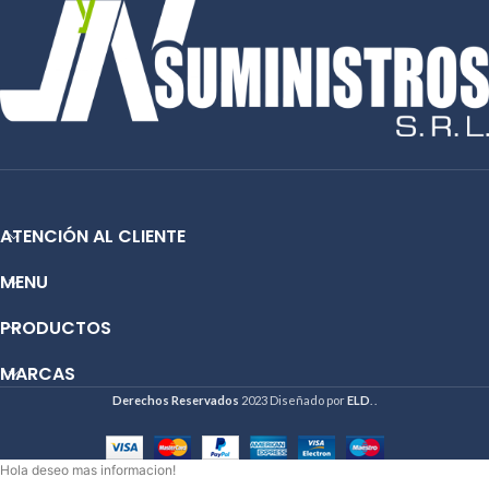
Email:
ventas@jynsuministros.com
Condición: Nuevo
📱
WhatsApp: 51 991 864 930
Producto: Original
Email:
ventas@jynsuministros.com
📱
WhatsApp: 51 991 864 930
ATENCIÓN AL CLIENTE
MENU
PRODUCTOS
MARCAS
Derechos Reservados
2023 Diseñado por
ELD
. .
Hola deseo mas informacion!