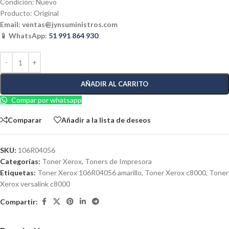
Condición: Nuevo
Producto: Original
Email:
ventas@jynsuministros.com
📱 WhatsApp:
51 991 864 930
AÑADIR AL CARRITO
Compar por whatsapp
Comparar
Añadir a la lista de deseos
SKU:
106R04056
Categorías:
Toner Xerox
,
Toners de Impresora
Etiquetas:
Toner Xerox 106R04056 amarillo
,
Toner Xerox c8000
,
Toner
Xerox versalink c8000
Compartir: