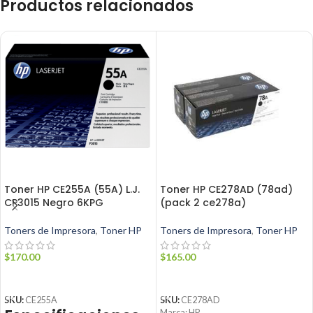
Productos relacionados
Toner HP CE255A (55A) L.J.
Toner HP CE278AD (78ad)
CP3015 Negro 6KPG
(pack 2 ce278a)
Toners de Impresora
,
Toner HP
Toners de Impresora
,
Toner HP
$
170.00
$
165.00
AÑADIR AL CARRITO
AÑADIR AL CARRITO
SKU:
CE255A
SKU:
CE278AD
Marca: HP