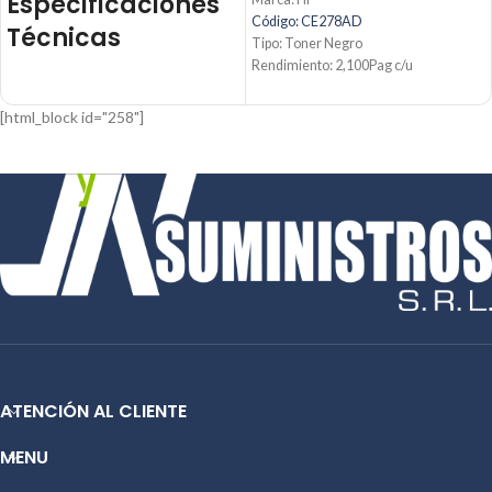
Especificaciones
Código: CE278AD
Técnicas
Tipo: Toner Negro
Rendimiento: 2,100Pag c/u
Condición: Nuevo
Parámetro
Detalle
Producto: Original
[html_block id="258"]
Contáctanos:
Tóner
Producto
Email:
ventas@jynsuministros.com
Negro
📱 WhatsApp:
51991864930
Marca
HP
CE255A
Modelo
(55A)
HP LaserJet
P3015,
Compatibilidad
M525,
M521
ATENCIÓN AL CLIENTE
MENU
Contáctanos: