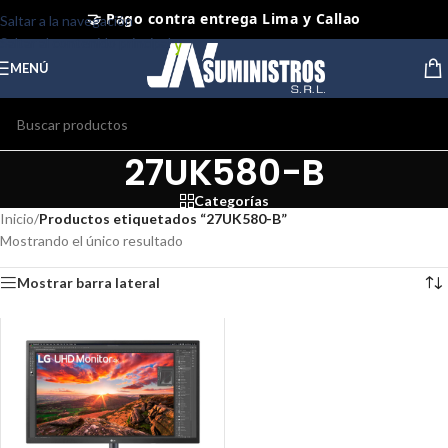
🤝 Pago contra entrega Lima y Callao
Saltar a la navegación
Saltar al contenido principal
⭐ Productos Originales y Nuevos
MENÚ
27UK580-B
Categorías
Inicio
/
Productos etiquetados “27UK580-B”
Mostrando el único resultado
Mostrar barra lateral