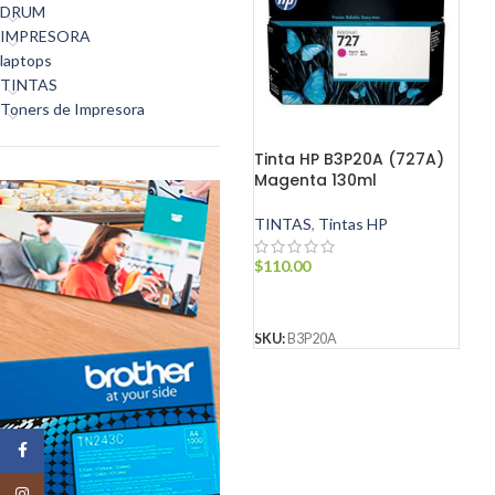
DRUM
IMPRESORA
laptops
TINTAS
Toners de Impresora
Tinta HP B3P20A (727A)
Magenta 130ml
TINTAS
,
Tintas HP
$
110.00
AÑADIR AL CARRITO
SKU:
B3P20A
Facebook
Instagram