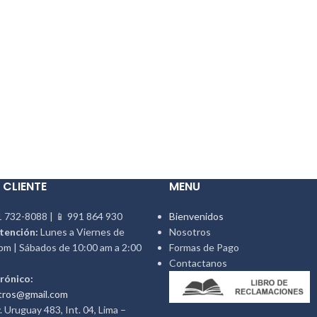
 CLIENTE
MENU
 732-8088 | 📱 991 864 930
Bienvenidos
tención:
Lunes a Viernes de
Nosotros
pm | Sábados de 10:00 am a 2:00
Formas de Pago
Contactanos
rónico:
tros@gmail.com
 Uruguay 483, Int. 04, Lima –