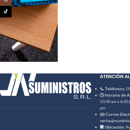
TikTok
ATENCIÓN AL
📞 Teléfonos:
01
🕒 Horario de A
10:00 am a 6:00 
pm
✉️ Correo Elect
ventasjnsuminis
🏢 Ubicación:
Av.