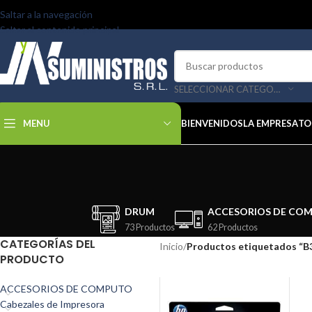
Saltar a la navegación
Saltar al contenido principal
SELECCIONAR CATEGORÍA
MENU
BIENVENIDOS
LA EMPRESA
TO
DRUM
ACCESORIOS DE CO
73 Productos
62 Productos
CATEGORÍAS DEL
Inicio
/
Productos etiquetados “B
PRODUCTO
ACCESORIOS DE COMPUTO
Cabezales de Impresora