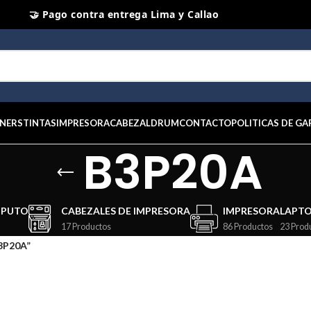
🤝 Pago contra entrega Lima y Callao
⭐ Productos Originales y Nuevos
NERS
TINTAS
IMPRESORA
CABEZAL
DRUM
CONTACTO
POLITICAS DE GA
B3P20A
MPUTO
CABEZALES DE IMPRESORA
IMPRESORA
LAPT
17 Productos
86 Productos
23 Prod
3P20A”