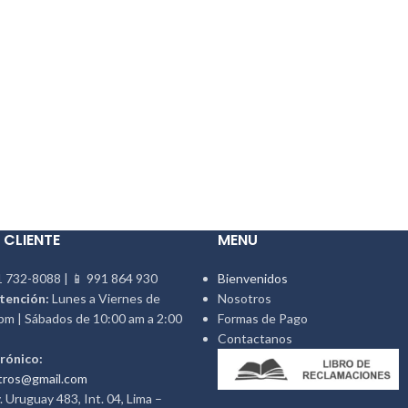
 CLIENTE
MENU
 732-8088 | 📱 991 864 930
Bienvenidos
tención:
Lunes a Viernes de
Nosotros
pm | Sábados de 10:00 am a 2:00
Formas de Pago
Contactanos
rónico:
tros@gmail.com
 Uruguay 483, Int. 04, Lima –