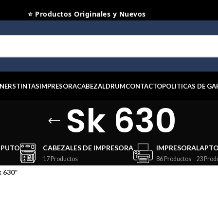
⭐ Productos Originales y Nuevos
NERS
TINTAS
IMPRESORA
CABEZAL
DRUM
CONTACTO
POLITICAS DE GA
Sk 630
MPUTO
CABEZALES DE IMPRESORA
IMPRESORA
LAPT
17 Productos
86 Productos
23 Prod
 630”