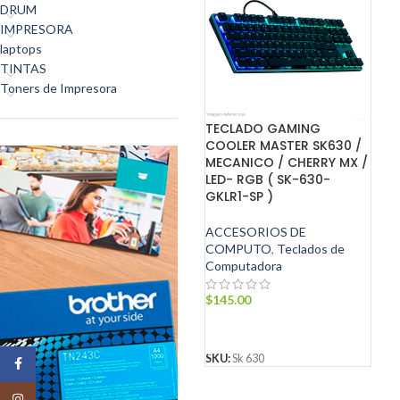
DRUM
IMPRESORA
laptops
TINTAS
Toners de Impresora
TECLADO GAMING
COOLER MASTER SK630 /
MECANICO / CHERRY MX /
LED- RGB ( SK-630-
GKLR1-SP )
ACCESORIOS DE
COMPUTO
,
Teclados de
Computadora
$
145.00
AÑADIR AL CARRITO
SKU:
Sk 630
Facebook
Instagram