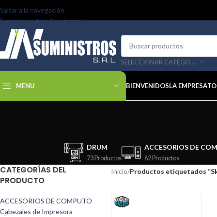
Saltar a la navegación
Saltar al contenido principal
SELECCIONAR CATEGORÍA
MENU
BIENVENIDOS
LA EMPRESA
TO
DRUM
ACCESORIOS DE CO
73 Productos
62 Productos
CATEGORÍAS DEL
Inicio
/
Productos etiquetados “Sk
PRODUCTO
ACCESORIOS DE COMPUTO
Cabezales de Impresora