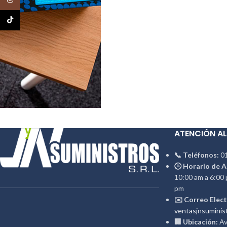
TikTok
ATENCIÓN AL
📞 Teléfonos:
01
🕒 Horario de A
10:00 am a 6:00 
pm
✉️ Correo Elect
ventasjnsuminis
🏢 Ubicación:
Av.