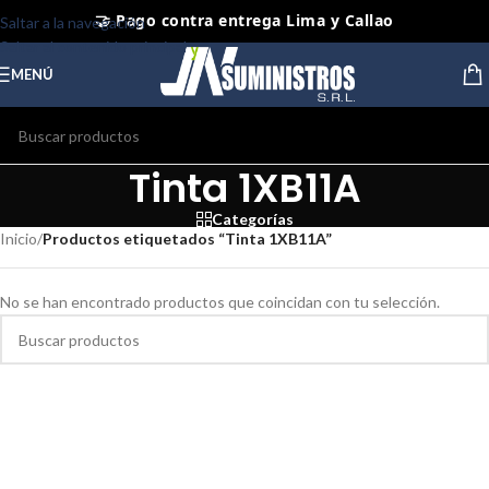
🤝 Pago contra entrega Lima y Callao
Saltar a la navegación
Saltar al contenido principal
⭐ Productos Originales y Nuevos
MENÚ
Tinta 1XB11A
Categorías
Inicio
/
Productos etiquetados “Tinta 1XB11A”
No se han encontrado productos que coincidan con tu selección.