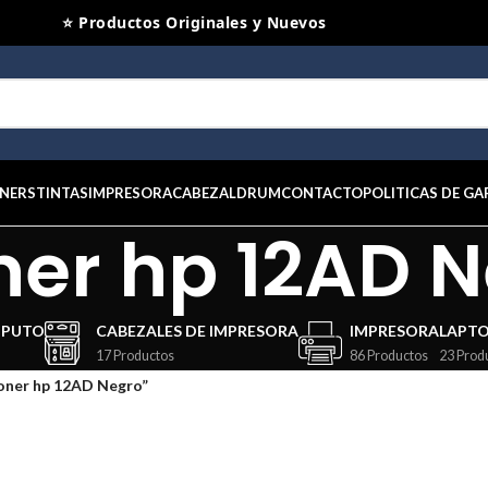
⭐ Productos Originales y Nuevos
NERS
TINTAS
IMPRESORA
CABEZAL
DRUM
CONTACTO
POLITICAS DE GA
ner hp 12AD 
MPUTO
CABEZALES DE IMPRESORA
IMPRESORA
LAPT
17 Productos
86 Productos
23 Prod
oner hp 12AD Negro”