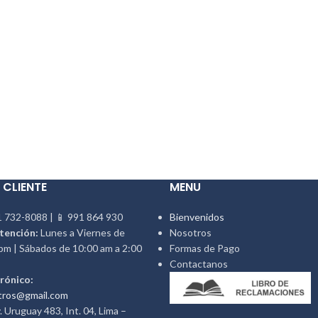
 CLIENTE
MENU
 732-8088 | 📱 991 864 930
Bienvenidos
tención:
Lunes a Viernes de
Nosotros
pm | Sábados de 10:00 am a 2:00
Formas de Pago
Contactanos
rónico:
tros@gmail.com
 Uruguay 483, Int. 04, Lima –