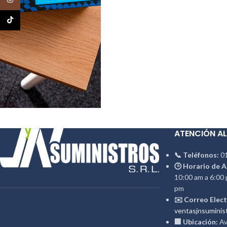
TikTok
ATENCIÓN AL
📞 Teléfonos:
01
🕒 Horario de A
10:00 am a 6:00 
pm
✉️ Correo Elect
ventasjnsuminis
🏢 Ubicación:
Av.