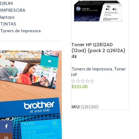
DRUM
IMPRESORA
laptops
TINTAS
Toners de Impresora
Toner HP Q2612AD
(12ad) (pack 2 Q2612A)
4k
Toners de Impresora
,
Toner
HP
$
155.00
AÑADIR AL CARRITO
SKU:
Q2612AD
Facebook
Instagram