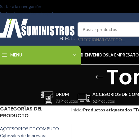
Saltar a la navegación
Saltar al contenido principal
SELECCIONAR CATEGORÍA
MENU
BIENVENIDOS
LA EMPRESA
TO
To
DRUM
ACCESORIOS DE CO
73 Productos
62 Productos
CATEGORÍAS DEL
Inicio
/
Productos etiquetados “T
PRODUCTO
ACCESORIOS DE COMPUTO
Cabezales de Impresora