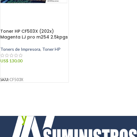
Toner HP CF503X (202x)
Magenta LJ pro m254 2.5kpgs
Toners de Impresora
,
Toner HP
US$
130.00
AÑADIR AL CARRITO
SKU:
CF503X