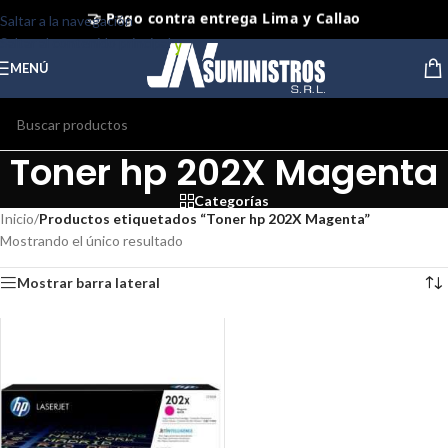
🤝 Pago contra entrega Lima y Callao
Saltar a la navegación
Saltar al contenido principal
⭐ Productos Originales y Nuevos
MENÚ
Toner hp 202X Magenta
Categorías
Inicio
/
Productos etiquetados “Toner hp 202X Magenta”
Mostrando el único resultado
Mostrar barra lateral